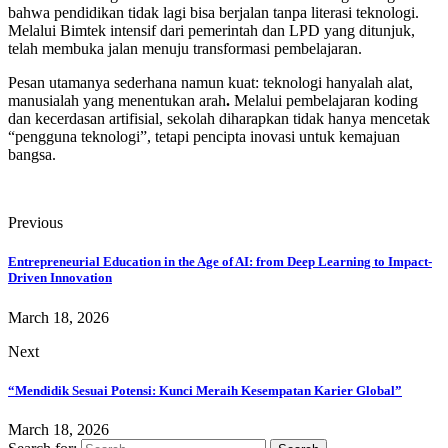
bahwa pendidikan tidak lagi bisa berjalan tanpa literasi teknologi.
Melalui Bimtek intensif dari pemerintah dan LPD yang ditunjuk,
telah membuka jalan menuju transformasi pembelajaran.
Pesan utamanya sederhana namun kuat: teknologi hanyalah alat,
manusialah yang menentukan arah
.
Melalui pembelajaran koding
dan kecerdasan artifisial, sekolah diharapkan tidak hanya mencetak
“pengguna teknologi”, tetapi pencipta inovasi untuk kemajuan
bangsa.
Previous
Entrepreneurial Education in the Age of AI: from Deep Learning to Impact-
Driven Innovation
March 18, 2026
Next
“Mendidik Sesuai Potensi: Kunci Meraih Kesempatan Karier Global”
March 18, 2026