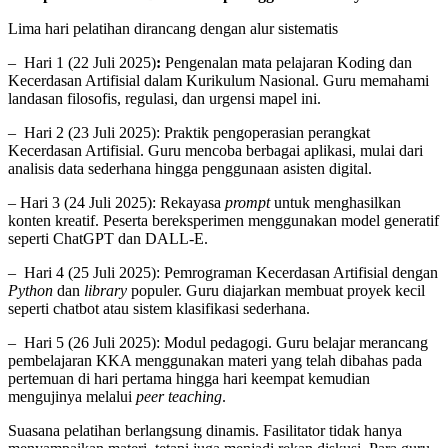
Lima hari pelatihan dirancang dengan alur sistematis
– Hari 1 (22 Juli 2025)
:
Pengenalan mata pelajaran Koding dan
Kecerdasan Artifisial dalam Kurikulum Nasional. Guru memahami
landasan filosofis, regulasi, dan urgensi mapel ini.
– Hari 2 (23 Juli 2025): Praktik pengoperasian perangkat
Kecerdasan Artifisial. Guru mencoba berbagai aplikasi, mulai dari
analisis data sederhana hingga penggunaan asisten digital.
– Hari 3 (24 Juli 2025): Rekayasa
prompt
untuk menghasilkan
konten kreatif. Peserta bereksperimen menggunakan model generatif
seperti ChatGPT dan DALL-E.
– Hari 4 (25 Juli 2025): Pemrograman Kecerdasan Artifisial dengan
Python
dan
library
populer. Guru diajarkan membuat proyek kecil
seperti chatbot atau sistem klasifikasi sederhana.
– Hari 5 (26 Juli 2025): Modul pedagogi. Guru belajar merancang
pembelajaran KKA menggunakan materi yang telah dibahas pada
pertemuan di hari pertama hingga hari keempat kemudian
mengujinya melalui
peer teaching
.
Suasana pelatihan berlangsung dinamis. Fasilitator tidak hanya