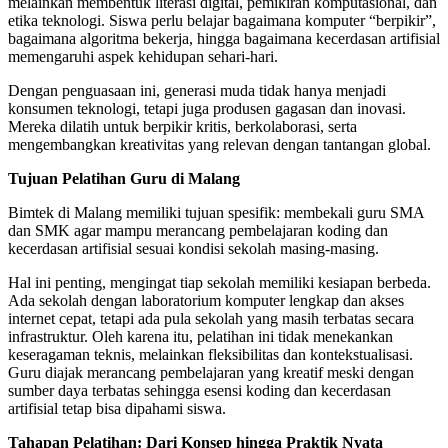
melainkan membentuk literasi digital, pemikiran komputasional, dan
etika teknologi. Siswa perlu belajar bagaimana komputer “berpikir”,
bagaimana algoritma bekerja, hingga bagaimana kecerdasan artifisial
memengaruhi aspek kehidupan sehari-hari.
Dengan penguasaan ini, generasi muda tidak hanya menjadi
konsumen teknologi, tetapi juga produsen gagasan dan inovasi.
Mereka dilatih untuk berpikir kritis, berkolaborasi, serta
mengembangkan kreativitas yang relevan dengan tantangan global.
Tujuan Pelatihan Guru di Malang
Bimtek di Malang memiliki tujuan spesifik: membekali guru SMA
dan SMK agar mampu merancang pembelajaran koding dan
kecerdasan artifisial sesuai kondisi sekolah masing-masing.
Hal ini penting, mengingat tiap sekolah memiliki kesiapan berbeda.
Ada sekolah dengan laboratorium komputer lengkap dan akses
internet cepat, tetapi ada pula sekolah yang masih terbatas secara
infrastruktur. Oleh karena itu, pelatihan ini tidak menekankan
keseragaman teknis, melainkan fleksibilitas dan kontekstualisasi.
Guru diajak merancang pembelajaran yang kreatif meski dengan
sumber daya terbatas sehingga esensi koding dan kecerdasan
artifisial tetap bisa dipahami siswa.
Tahapan Pelatihan: Dari Konsep hingga Praktik Nyata