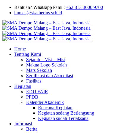
Bantuan? Whatsapp kami :
+62 813 3006 9700
humas@st-albertus.sch.id
Home
Tentang Kami
Sejarah – Visi – Misi
Makna Logo Sekolah
Mars Sekolah
Sertifikasi dan Akreditasi
Fasilitas
Kegiatan
EDU FAIR
PPDB
Kalender Akademik
Rencana Kegiatan
Kegiatan sedang Berlangsung
Kegiatan sudah Terlaksana
Informasi
Berita