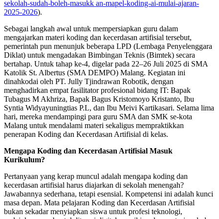
sekolah-sudah-boleh-masukk an-mapel-koding-ai-mulai-ajaran-
2025-2026
).
Sebagai langkah awal untuk mempersiapkan guru dalam
mengajarkan materi koding dan kecerdasan artifisial tersebut,
pemerintah pun menunjuk beberapa LPD (Lembaga Penyelenggara
Diklat) untuk mengadakan Bimbingan Teknis (Bimtek) secara
bertahap. Untuk tahap ke-4, digelar pada 22–26 Juli 2025 di SMA
Katolik St. Albertus (SMA DEMPO) Malang. Kegiatan ini
dinahkodai oleh PT. Jully Tjindrawan Robotik, dengan
menghadirkan empat fasilitator profesional bidang IT: Bapak
Tubagus M Akhriza, Bapak Bagus Kristomoyo Kristanto, Ibu
Syntia Widyayuningtias P.L, dan Ibu Meivi Kartikasari. Selama lima
hari, mereka mendampingi para guru SMA dan SMK se-kota
Malang untuk mendalami materi sekaligus mempraktikkan
penerapan Koding dan Kecerdasan Artifisial di kelas.
Mengapa Koding dan Kecerdasan Artifisial Masuk
Kurikulum?
Pertanyaan yang kerap muncul adalah mengapa koding dan
kecerdasan artifisial harus diajarkan di sekolah menengah?
Jawabannya sederhana, tetapi esensial. Kompetensi ini adalah kunci
masa depan. Mata pelajaran Koding dan Kecerdasan Artifisial
bukan sekadar menyiapkan siswa untuk profesi teknologi,