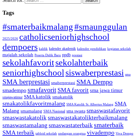
Search for:
Tags
#smaterbaikmalang
#smaunggulan
catholicseniorhighschool
2025/2026
dempoers
kalender akademik
kaldik
kalender pendidikan
kegiatan sekolah
majalah sekolah
ppdb
Peserta Didik Baru
prestasi
sekolahfavorit
sekolahterbaik
seniorhighschool
siswaberprestasi
sma
SMA berprestasi
SMA Dempo
smaberprestasi
smafavorit
SMA favorit
smadempo
sma jawa timur
SMA katolik
smakatolik
smajawatimur
smakatolikfavoritmalang
SMA
SMA Katolik St. Albertus Malang
smaswastafavorit
Malang
smamalang
sma swasta
SMA Nasional
smaswastakatolik
smaswastakatolikterbaikmalang
smaterbaik
smaswastamalang
smaswastaterbaik
SMA terbaik
vivadempo
tabloid sekolah
undangan orangtua
Viva Dempo