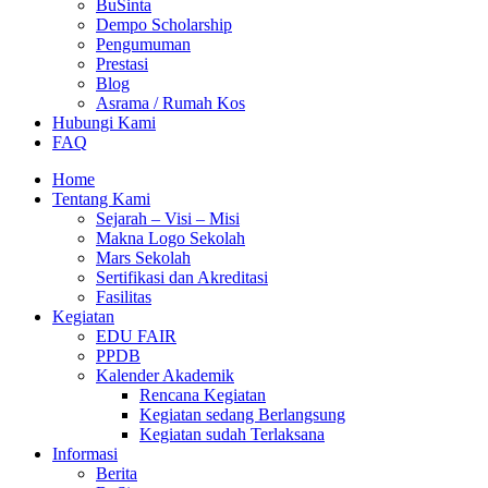
BuSinta
Dempo Scholarship
Pengumuman
Prestasi
Blog
Asrama / Rumah Kos
Hubungi Kami
FAQ
Home
Tentang Kami
Sejarah – Visi – Misi
Makna Logo Sekolah
Mars Sekolah
Sertifikasi dan Akreditasi
Fasilitas
Kegiatan
EDU FAIR
PPDB
Kalender Akademik
Rencana Kegiatan
Kegiatan sedang Berlangsung
Kegiatan sudah Terlaksana
Informasi
Berita