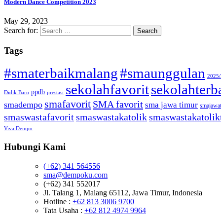
Modern Dance Competition 2023
May 29, 2023
Search for:
Tags
#smaterbaikmalang
#smaunggulan
2025
sekolahfavorit
sekolahterb
ppdb
Didik Baru
prestasi
smafavorit
SMA favorit
smadempo
sma jawa timur
smajawa
smaswastafavorit
smaswastakatolik
smaswastakatolik
Viva Dempo
Hubungi Kami
(+62) 341 564556
sma@dempoku.com
(+62) 341 552017
Jl. Talang 1, Malang 65112, Jawa Timur, Indonesia
Hotline :
+62 813 3006 9700
Tata Usaha :
+62 812 4974 9964