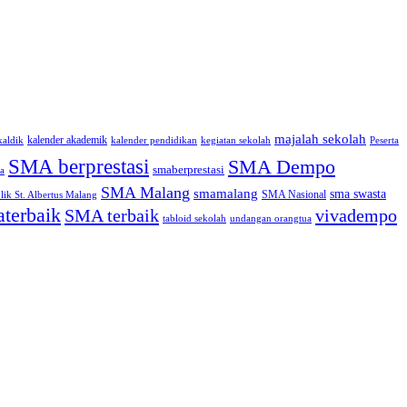
majalah sekolah
kalender akademik
kaldik
kalender pendidikan
kegiatan sekolah
Peserta
SMA berprestasi
SMA Dempo
smaberprestasi
a
SMA Malang
smamalang
sma swasta
SMA Nasional
ik St. Albertus Malang
terbaik
SMA terbaik
vivadempo
tabloid sekolah
undangan orangtua