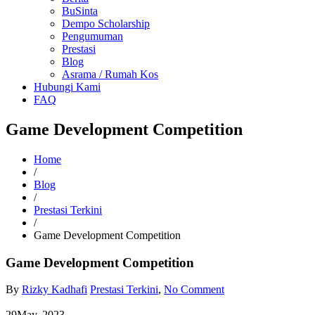
BuSinta
Dempo Scholarship
Pengumuman
Prestasi
Blog
Asrama / Rumah Kos
Hubungi Kami
FAQ
Game Development Competition
Home
/
Blog
/
Prestasi Terkini
/
Game Development Competition
Game Development Competition
By
Rizky Kadhafi
Prestasi Terkini
,
No Comment
29
May, 2023