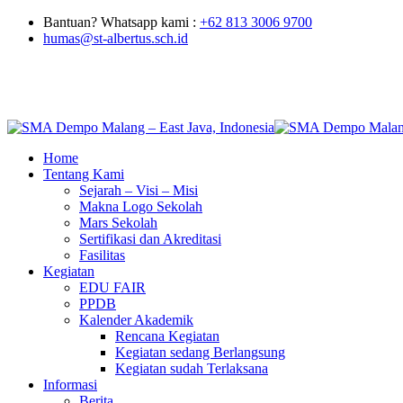
Bantuan? Whatsapp kami :
+62 813 3006 9700
humas@st-albertus.sch.id
Home
Tentang Kami
Sejarah – Visi – Misi
Makna Logo Sekolah
Mars Sekolah
Sertifikasi dan Akreditasi
Fasilitas
Kegiatan
EDU FAIR
PPDB
Kalender Akademik
Rencana Kegiatan
Kegiatan sedang Berlangsung
Kegiatan sudah Terlaksana
Informasi
Berita