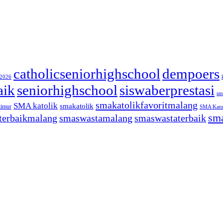
catholicseniorhighschool
dempoers
/2026
aik
seniorhighschool
siswaberprestasi
sm
smakatolikfavoritmalang
SMA katolik
smakatolik
timur
SMA Katol
sma
terbaikmalang
smaswastamalang
smaswastaterbaik