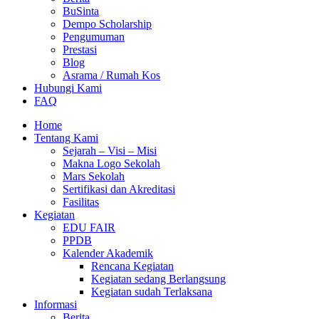
BuSinta
Dempo Scholarship
Pengumuman
Prestasi
Blog
Asrama / Rumah Kos
Hubungi Kami
FAQ
Home
Tentang Kami
Sejarah – Visi – Misi
Makna Logo Sekolah
Mars Sekolah
Sertifikasi dan Akreditasi
Fasilitas
Kegiatan
EDU FAIR
PPDB
Kalender Akademik
Rencana Kegiatan
Kegiatan sedang Berlangsung
Kegiatan sudah Terlaksana
Informasi
Berita