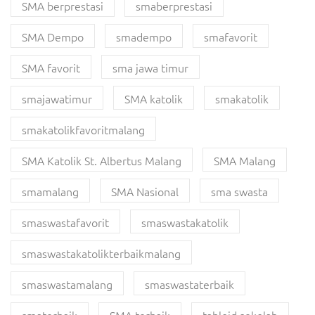
SMA berprestasi
smaberprestasi
SMA Dempo
smadempo
smafavorit
SMA favorit
sma jawa timur
smajawatimur
SMA katolik
smakatolik
smakatolikfavoritmalang
SMA Katolik St. Albertus Malang
SMA Malang
smamalang
SMA Nasional
sma swasta
smaswastafavorit
smaswastakatolik
smaswastakatolikterbaikmalang
smaswastamalang
smaswastaterbaik