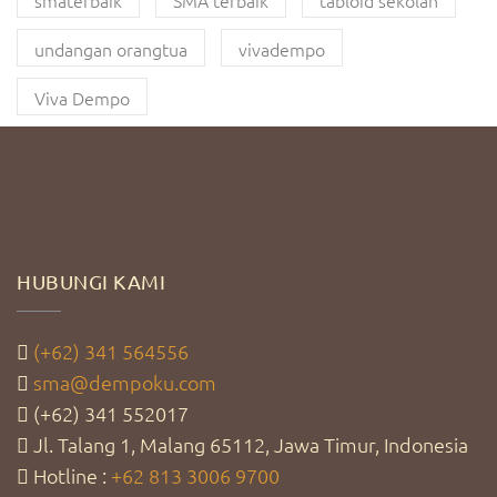
smaterbaik
SMA terbaik
tabloid sekolah
undangan orangtua
vivadempo
Viva Dempo
HUBUNGI KAMI
(+62) 341 564556
sma@dempoku.com
(+62) 341 552017
Jl. Talang 1, Malang 65112, Jawa Timur, Indonesia
Hotline :
+62 813 3006 9700