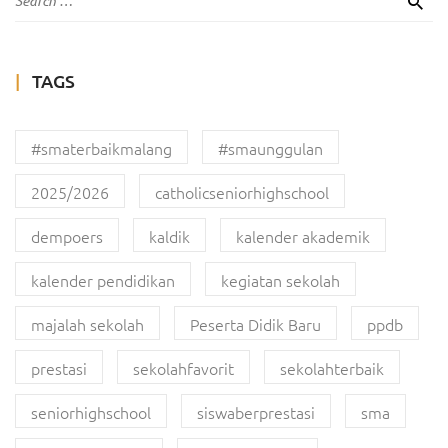
TAGS
#smaterbaikmalang
#smaunggulan
2025/2026
catholicseniorhighschool
dempoers
kaldik
kalender akademik
kalender pendidikan
kegiatan sekolah
majalah sekolah
Peserta Didik Baru
ppdb
prestasi
sekolahfavorit
sekolahterbaik
seniorhighschool
siswaberprestasi
sma