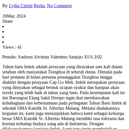
By
Lydia Christi
Berita
,
No Comment
26
Mar, 2024
Share
Views :
41
Penulis: Andreas Alvinius Valentino Sanjojo XI-S.3/02
Tahun baru Imlek adalah perayaan yang dirayakan satu kali dalam
setahun oleh masyarakat Tionghoa di seluruh dunia. Dimulai pada
hari pertama di bulan pertama penanggalan Tionghoa hingga
diakhiri dengan perayaan Cap Go Meh. Imlek merupakan perayaan
yang dirayakan sebagai bentuk ucapan syukur dan harapan akan
rezeki yang lebih baik di tahun yang baru. Pada kesempatan kali ini
tim Barongsai Elang Sakti Dempo ingin ikut membawakan
kebahagiaan dan kebersamaan pada peringatan Tahun Baru Imlek di
sekolah SMA Katolik St. Albertus Malang. Melalui diadakannya
kegiatan ini, kami juga menunjukkan bahwa kami sebagai keluarga
besar SMA Katolik St. Albertus Malang memiliki rasa toleransi dan
hormat terhadap budaya yang ada di Indonesia. Dengan
dilaksanakannya kegiatan Imlek, kami juga ingin membuktikan