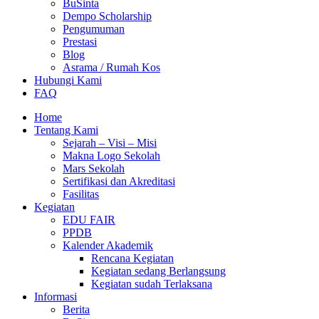
BuSinta
Dempo Scholarship
Pengumuman
Prestasi
Blog
Asrama / Rumah Kos
Hubungi Kami
FAQ
Home
Tentang Kami
Sejarah – Visi – Misi
Makna Logo Sekolah
Mars Sekolah
Sertifikasi dan Akreditasi
Fasilitas
Kegiatan
EDU FAIR
PPDB
Kalender Akademik
Rencana Kegiatan
Kegiatan sedang Berlangsung
Kegiatan sudah Terlaksana
Informasi
Berita