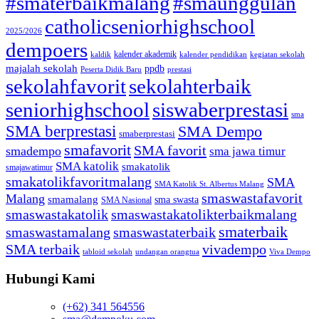
#smaterbaikmalang
#smaunggulan
catholicseniorhighschool
2025/2026
dempoers
kalender akademik
kaldik
kalender pendidikan
kegiatan sekolah
majalah sekolah
ppdb
Peserta Didik Baru
prestasi
sekolahfavorit
sekolahterbaik
seniorhighschool
siswaberprestasi
sma
SMA berprestasi
SMA Dempo
smaberprestasi
smafavorit
SMA favorit
smadempo
sma jawa timur
SMA katolik
smakatolik
smajawatimur
smakatolikfavoritmalang
SMA
SMA Katolik St. Albertus Malang
smaswastafavorit
Malang
smamalang
sma swasta
SMA Nasional
smaswastakatolik
smaswastakatolikterbaikmalang
smaterbaik
smaswastamalang
smaswastaterbaik
SMA terbaik
vivadempo
tabloid sekolah
undangan orangtua
Viva Dempo
Hubungi Kami
(+62) 341 564556