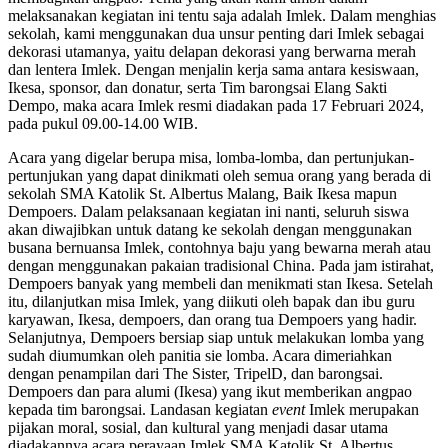
melaksanakan kegiatan ini tentu saja adalah Imlek. Dalam menghias
sekolah, kami menggunakan dua unsur penting dari Imlek sebagai
dekorasi utamanya, yaitu delapan dekorasi yang berwarna merah
dan lentera Imlek. Dengan menjalin kerja sama antara kesiswaan,
Ikesa, sponsor, dan donatur, serta Tim barongsai Elang Sakti
Dempo, maka acara Imlek resmi diadakan pada 17 Februari 2024,
pada pukul 09.00-14.00 WIB.
Acara yang digelar berupa misa, lomba-lomba, dan pertunjukan-
pertunjukan yang dapat dinikmati oleh semua orang yang berada di
sekolah SMA Katolik St. Albertus Malang, Baik Ikesa mapun
Dempoers.
Dalam pelaksanaan kegiatan ini nanti, seluruh siswa
akan diwajibkan untuk datang ke sekolah dengan menggunakan
busana bernuansa Imlek, contohnya baju yang bewarna merah atau
dengan menggunakan pakaian tradisional China. Pada jam istirahat,
Dempoers banyak yang membeli dan menikmati stan Ikesa. Setelah
itu, dilanjutkan misa Imlek, yang diikuti oleh bapak dan ibu guru
karyawan, Ikesa, dempoers, dan orang tua Dempoers yang hadir.
Selanjutnya, Dempoers bersiap siap untuk melakukan lomba yang
sudah diumumkan oleh panitia sie lomba. Acara dimeriahkan
dengan penampilan dari The Sister, TripelD, dan barongsai.
Dempoers dan para alumi (Ikesa) yang ikut memberikan angpao
kepada tim barongsai. Landasan kegiatan
event
Imlek merupakan
pijakan moral, sosial, dan kultural yang menjadi dasar utama
diadakannya acara perayaan Imlek SMA Katolik St. Albertus