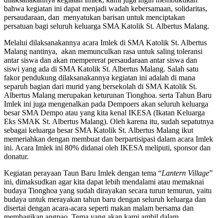
bahwa kegiatan ini dapat menjadi wadah kebersamaan, solidaritas,
persaudaraan, dan menyatukan barisan untuk menciptakan
persatuan bagi seluruh keluarga SMA Katolik St. Albertus Malang.
Melalui dilaksanakannya acara Imlek di SMA Katolik St. Albertus
Malang nantinya, akan memunculkan rasa untuk saling toleransi
antar siswa dan akan mempererat persaudaraan antar siswa dan
siswi yang ada di SMA Katolik St. Albertus Malang. Salah satu
fakor pendukung dilaksanakannya kegiatan ini adalah di mana
separuh bagian dari murid yang bersekolah di SMA Katolik St.
Albertus Malang merupakan keturunan Tionghoa. serta Tahun Baru
Imlek ini juga mengenalkan pada Dempoers akan seluruh keluarga
besar SMA Dempo atau yang kita kenal IKESA (Ikatan Keluarga
Eks SMAK St. Albertus Malang). Oleh karena itu, sudah sepatutnya
sebagai keluarga besar SMA Katolik St. Albertus Malang ikut
memeriahkan dengan membuat dan berpartisipasi dalam acara Imlek
ini. Acara Imlek ini 80% didanai oleh IKESA meliputi, sponsor dan
donatur.
Kegiatan perayaan Taun Baru Imlek dengan tema “
Lantern Village
”
ini, dimaksudkan agar kita dapat lebih mendalami atau memaknai
budaya Tionghoa yang sudah dirayakan secara turun temurun, yaitu
budaya untuk merayakan tahun baru dengan seluruh keluarga dan
disertai dengan acara-acara seperti makan malam bersama dan
membagikan angpao. Tema yang akan kami ambil dalam