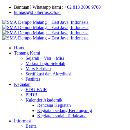
Bantuan? Whatsapp kami :
+62 813 3006 9700
humas@st-albertus.sch.id
Home
Tentang Kami
Sejarah – Visi – Misi
Makna Logo Sekolah
Mars Sekolah
Sertifikasi dan Akreditasi
Fasilitas
Kegiatan
EDU FAIR
PPDB
Kalender Akademik
Rencana Kegiatan
Kegiatan sedang Berlangsung
Kegiatan sudah Terlaksana
Informasi
Berita