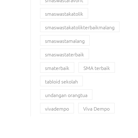
smaswastafavorit
smaswastakatolik
smaswastakatolikterbaikmalang
smaswastamalang
smaswastaterbaik
smaterbaik
SMA terbaik
tabloid sekolah
undangan orangtua
vivadempo
Viva Dempo