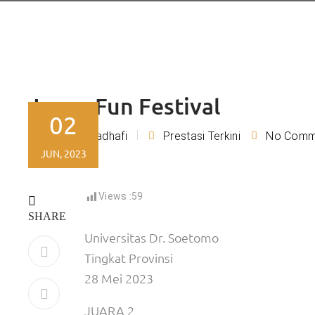
Japan Fun Festival
02
Rizky Kadhafi
Prestasi Terkini
No Comm
By
JUN, 2023
Views :
59
SHARE
Universitas Dr. Soetomo
Tingkat Provinsi
28 Mei 2023
JUARA 2