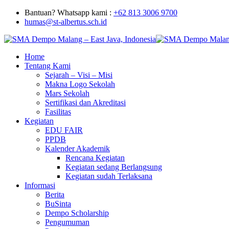
Bantuan? Whatsapp kami :
+62 813 3006 9700
humas@st-albertus.sch.id
Home
Tentang Kami
Sejarah – Visi – Misi
Makna Logo Sekolah
Mars Sekolah
Sertifikasi dan Akreditasi
Fasilitas
Kegiatan
EDU FAIR
PPDB
Kalender Akademik
Rencana Kegiatan
Kegiatan sedang Berlangsung
Kegiatan sudah Terlaksana
Informasi
Berita
BuSinta
Dempo Scholarship
Pengumuman