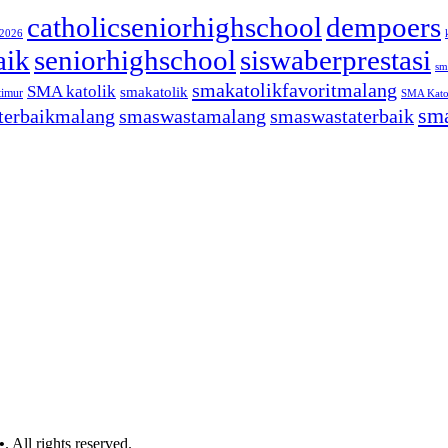
catholicseniorhighschool
dempoers
/2026
aik
seniorhighschool
siswaberprestasi
sm
smakatolikfavoritmalang
SMA katolik
smakatolik
timur
SMA Katol
sma
terbaikmalang
smaswastamalang
smaswastaterbaik
•
. All rights reserved.