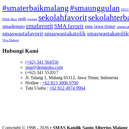
#smaterbaikmalang
#smaunggulan
2025
sekolahfavorit
sekolahterb
ppdb
Didik Baru
prestasi
smafavorit
SMA favorit
smadempo
sma jawa timur
smajawa
smaswastafavorit
smaswastakatolik
smaswastakatolik
Viva Dempo
Hubungi Kami
(+62) 341 564556
sma@dempoku.com
(+62) 341 552017
Jl. Talang 1, Malang 65112, Jawa Timur, Indonesia
Hotline :
+62 813 3006 9700
Tata Usaha :
+62 812 4974 9964
Copyright © 1998 -
2026
• SMAS Katolik Santo Albertus Malang 