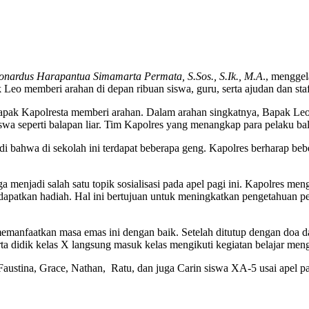
onardus Harapantua Simamarta Permata, S.Sos., S.Ik., M.A
., mengge
eo memberi arahan di depan ribuan siswa, guru, serta ajudan dan sta
 bapak Kapolresta memberi arahan. Dalam arahan singkatnya, Bapa
 seperti balapan liar. Tim Kapolres yang menangkap para pelaku balap
 bahwa di sekolah ini terdapat beberapa geng. Kapolres berharap bebe
menjadi salah satu topik sosialisasi pada apel pagi ini. Kapolres men
tkan hadiah. Hal ini bertujuan untuk meningkatkan pengetahuan peser
emanfaatkan masa emas ini dengan baik. Setelah ditutup dengan doa da
ta didik kelas X langsung masuk kelas mengikuti kegiatan belajar meng
 Faustina, Grace, Nathan, Ratu, dan juga Carin siswa XA-5 usai apel pa