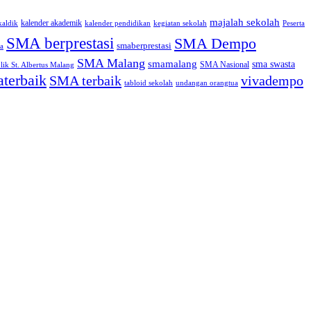
majalah sekolah
kalender akademik
kaldik
kalender pendidikan
kegiatan sekolah
Peserta
SMA berprestasi
SMA Dempo
smaberprestasi
a
SMA Malang
smamalang
sma swasta
SMA Nasional
ik St. Albertus Malang
terbaik
SMA terbaik
vivadempo
tabloid sekolah
undangan orangtua