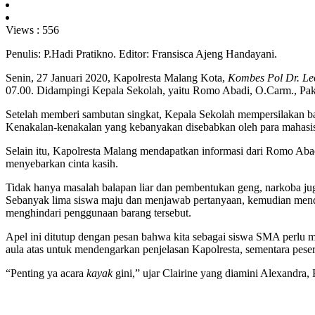
Views :
556
Penulis: P.Hadi Pratikno. Editor: Fransisca Ajeng Handayani.
Senin, 27 Januari 2020, Kapolresta Malang Kota,
Kombes Pol Dr. Le
07.00. Didampingi Kepala Sekolah, yaitu Romo Abadi, O.Carm., Pak L
Setelah memberi sambutan singkat, Kepala Sekolah mempersilakan
Kenakalan-kenakalan yang kebanyakan disebabkan oleh para mahasiswa
Selain itu, Kapolresta Malang mendapatkan informasi dari Romo Abadi
menyebarkan cinta kasih.
Tidak hanya masalah balapan liar dan pembentukan geng, narkoba juga 
Sebanyak lima siswa maju dan menjawab pertanyaan, kemudian mendapa
menghindari penggunaan barang tersebut.
Apel ini ditutup dengan pesan bahwa kita sebagai siswa SMA perlu m
aula atas untuk mendengarkan penjelasan Kapolresta, sementara peser
“Penting ya acara
kayak
gini,” ujar Clairine yang diamini Alexandra,