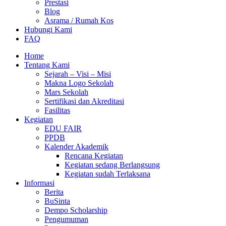
Prestasi
Blog
Asrama / Rumah Kos
Hubungi Kami
FAQ
Home
Tentang Kami
Sejarah – Visi – Misi
Makna Logo Sekolah
Mars Sekolah
Sertifikasi dan Akreditasi
Fasilitas
Kegiatan
EDU FAIR
PPDB
Kalender Akademik
Rencana Kegiatan
Kegiatan sedang Berlangsung
Kegiatan sudah Terlaksana
Informasi
Berita
BuSinta
Dempo Scholarship
Pengumuman