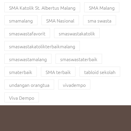
SMA Katolik St. Albertus Malang
SMA Malang
smamalang
SMA Nasional
sma swasta
smaswastafavorit
smaswastakatolik
smaswastakatolikterbaikmalang
smaswastamalang
smaswastaterbaik
smaterbaik
SMA terbaik
tabloid sekolah
undangan orangtua
vivadempo
Viva Dempo