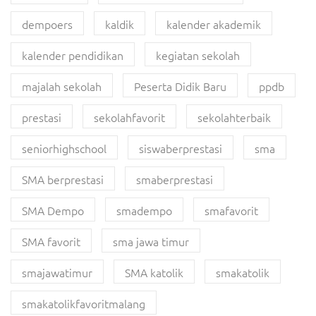
dempoers
kaldik
kalender akademik
kalender pendidikan
kegiatan sekolah
majalah sekolah
Peserta Didik Baru
ppdb
prestasi
sekolahfavorit
sekolahterbaik
seniorhighschool
siswaberprestasi
sma
SMA berprestasi
smaberprestasi
SMA Dempo
smadempo
smafavorit
SMA favorit
sma jawa timur
smajawatimur
SMA katolik
smakatolik
smakatolikfavoritmalang