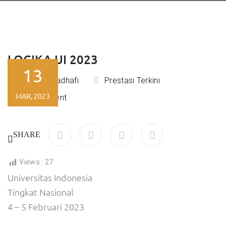
LOGIKA UI 2023
13
Rizky Kadhafi
Prestasi Terkini
By
MAR, 2023
No Comment
SHARE
Views :
27
Universitas Indonesia
Tingkat Nasional
4 – 5 Februari 2023