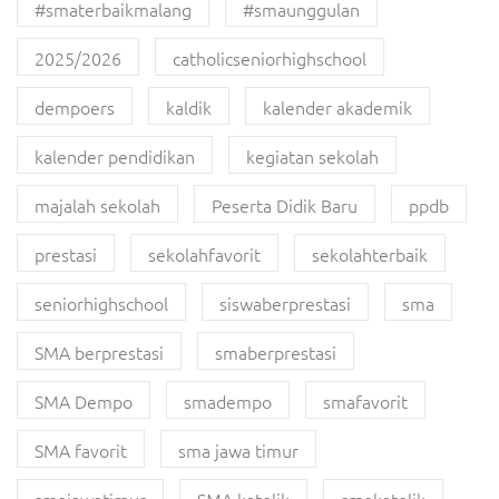
#smaterbaikmalang
#smaunggulan
2025/2026
catholicseniorhighschool
dempoers
kaldik
kalender akademik
kalender pendidikan
kegiatan sekolah
majalah sekolah
Peserta Didik Baru
ppdb
prestasi
sekolahfavorit
sekolahterbaik
seniorhighschool
siswaberprestasi
sma
SMA berprestasi
smaberprestasi
SMA Dempo
smadempo
smafavorit
SMA favorit
sma jawa timur