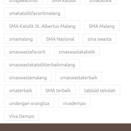
smajawatimur
SMA katolik
smakatolik
smakatolikfavoritmalang
SMA Katolik St. Albertus Malang
SMA Malang
smamalang
SMA Nasional
sma swasta
smaswastafavorit
smaswastakatolik
smaswastakatolikterbaikmalang
smaswastamalang
smaswastaterbaik
smaterbaik
SMA terbaik
tabloid sekolah
undangan orangtua
vivadempo
Viva Dempo