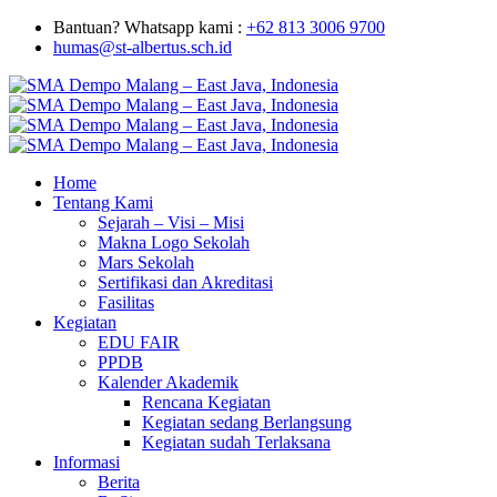
Bantuan? Whatsapp kami :
+62 813 3006 9700
humas@st-albertus.sch.id
Home
Tentang Kami
Sejarah – Visi – Misi
Makna Logo Sekolah
Mars Sekolah
Sertifikasi dan Akreditasi
Fasilitas
Kegiatan
EDU FAIR
PPDB
Kalender Akademik
Rencana Kegiatan
Kegiatan sedang Berlangsung
Kegiatan sudah Terlaksana
Informasi
Berita