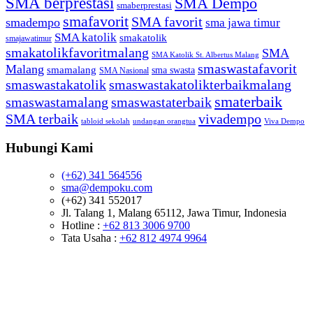
SMA berprestasi
SMA Dempo
smaberprestasi
smafavorit
SMA favorit
smadempo
sma jawa timur
SMA katolik
smakatolik
smajawatimur
smakatolikfavoritmalang
SMA
SMA Katolik St. Albertus Malang
smaswastafavorit
Malang
smamalang
sma swasta
SMA Nasional
smaswastakatolik
smaswastakatolikterbaikmalang
smaterbaik
smaswastamalang
smaswastaterbaik
SMA terbaik
vivadempo
tabloid sekolah
undangan orangtua
Viva Dempo
Hubungi Kami
(+62) 341 564556
sma@dempoku.com
(+62) 341 552017
Jl. Talang 1, Malang 65112, Jawa Timur, Indonesia
Hotline :
+62 813 3006 9700
Tata Usaha :
+62 812 4974 9964