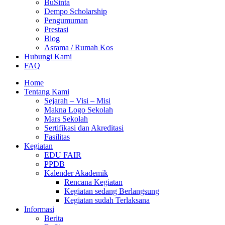
BuSinta
Dempo Scholarship
Pengumuman
Prestasi
Blog
Asrama / Rumah Kos
Hubungi Kami
FAQ
Home
Tentang Kami
Sejarah – Visi – Misi
Makna Logo Sekolah
Mars Sekolah
Sertifikasi dan Akreditasi
Fasilitas
Kegiatan
EDU FAIR
PPDB
Kalender Akademik
Rencana Kegiatan
Kegiatan sedang Berlangsung
Kegiatan sudah Terlaksana
Informasi
Berita