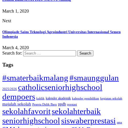
March 1, 2020
Next
Olimpiade Sains Teknologi Agroindustri Universitas Internasional Semen
Indonesia
March 4, 2020
Search for:
Tags
#smaterbaikmalang
#smaunggulan
catholicseniorhighschool
2025/2026
dempoers
kalender akademik
kaldik
kalender pendidikan
kegiatan sekolah
majalah sekolah
ppdb
Peserta Didik Baru
prestasi
sekolahfavorit
sekolahterbaik
seniorhighschool
siswaberprestasi
sma