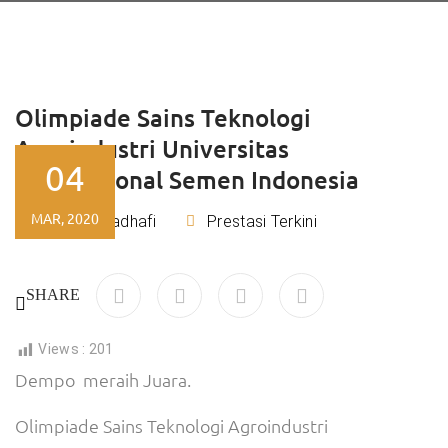
Olimpiade Sains Teknologi
Agroindustri Universitas
04
Internasional Semen Indonesia
MAR, 2020
Rizky Kadhafi
Prestasi Terkini
By
SHARE
Views :
201
Dempo meraih Juara.
Olimpiade Sains Teknologi Agroindustri