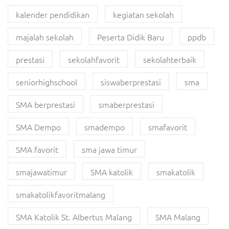
kalender pendidikan
kegiatan sekolah
majalah sekolah
Peserta Didik Baru
ppdb
prestasi
sekolahfavorit
sekolahterbaik
seniorhighschool
siswaberprestasi
sma
SMA berprestasi
smaberprestasi
SMA Dempo
smadempo
smafavorit
SMA favorit
sma jawa timur
smajawatimur
SMA katolik
smakatolik
smakatolikfavoritmalang
SMA Katolik St. Albertus Malang
SMA Malang