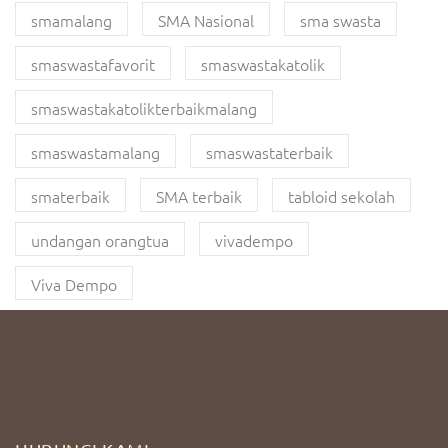
smamalang
SMA Nasional
sma swasta
smaswastafavorit
smaswastakatolik
smaswastakatolikterbaikmalang
smaswastamalang
smaswastaterbaik
smaterbaik
SMA terbaik
tabloid sekolah
undangan orangtua
vivadempo
Viva Dempo