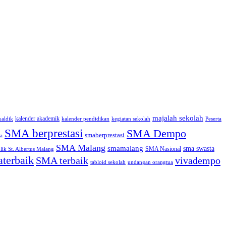
majalah sekolah
kalender akademik
kaldik
kalender pendidikan
kegiatan sekolah
Peserta
SMA berprestasi
SMA Dempo
smaberprestasi
a
SMA Malang
smamalang
sma swasta
SMA Nasional
ik St. Albertus Malang
terbaik
SMA terbaik
vivadempo
tabloid sekolah
undangan orangtua