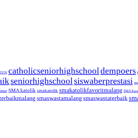
catholicseniorhighschool
dempoers
/2026
aik
seniorhighschool
siswaberprestasi
sm
smakatolikfavoritmalang
SMA katolik
smakatolik
timur
SMA Katol
sma
terbaikmalang
smaswastamalang
smaswastaterbaik