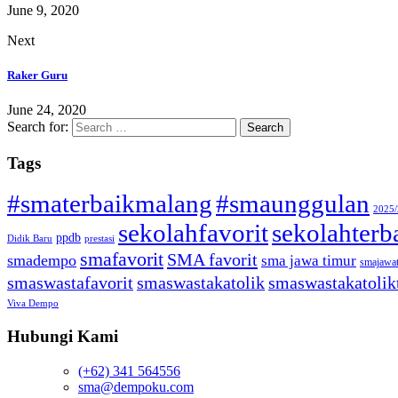
June 9, 2020
Next
Raker Guru
June 24, 2020
Search for:
Tags
#smaterbaikmalang
#smaunggulan
2025
sekolahfavorit
sekolahterb
ppdb
Didik Baru
prestasi
smafavorit
SMA favorit
smadempo
sma jawa timur
smajawa
smaswastafavorit
smaswastakatolik
smaswastakatolik
Viva Dempo
Hubungi Kami
(+62) 341 564556
sma@dempoku.com