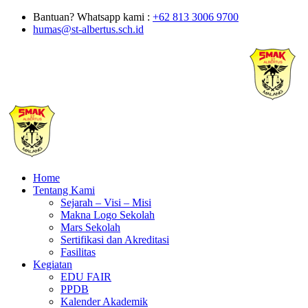
Bantuan? Whatsapp kami :
+62 813 3006 9700
humas@st-albertus.sch.id
Home
Tentang Kami
Sejarah – Visi – Misi
Makna Logo Sekolah
Mars Sekolah
Sertifikasi dan Akreditasi
Fasilitas
Kegiatan
EDU FAIR
PPDB
Kalender Akademik