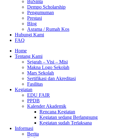
BuSinta
Dempo Scholarship
Pengumuman
Prestasi
Blog
Asrama / Rumah Kos
Hubungi Kami
FAQ
Home
Tentang Kami
Sejarah – Visi – Misi
Makna Logo Sekolah
Mars Sekolah
Sertifikasi dan Akreditasi
Fasilitas
Kegiatan
EDU FAIR
PPDB
Kalender Akademik
Rencana Kegiatan
Kegiatan sedang Berlangsung
Kegiatan sudah Terlaksana
Informasi
Berita