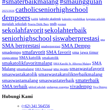
#smaterbaikmalang
#smaunggulan
catholicseniorhighschool
2025/2026
dempoers
kalender akademik
kaldik
kalender pendidikan
kegiatan sekolah
majalah sekolah
ppdb
Peserta Didik Baru
prestasi
sekolahfavorit
sekolahterbaik
seniorhighschool
siswaberprestasi
sma
SMA berprestasi
SMA Dempo
smaberprestasi
smafavorit
SMA favorit
smadempo
sma jawa timur
SMA katolik
smakatolik
smajawatimur
smakatolikfavoritmalang
SMA
SMA Katolik St. Albertus Malang
smaswastafavorit
Malang
smamalang
sma swasta
SMA Nasional
smaswastakatolik
smaswastakatolikterbaikmalang
smaterbaik
smaswastamalang
smaswastaterbaik
SMA terbaik
vivadempo
tabloid sekolah
undangan orangtua
Viva Dempo
Hubungi Kami
(+62) 341 564556