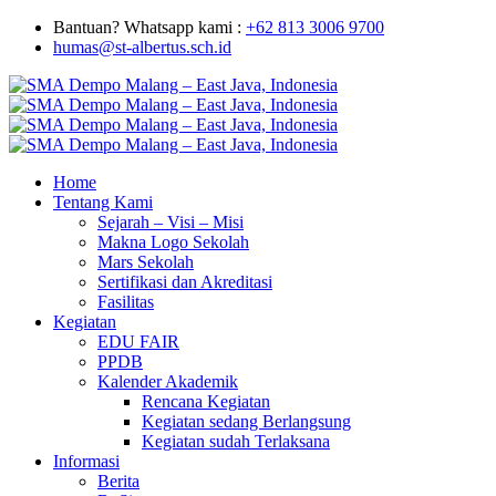
Bantuan? Whatsapp kami :
+62 813 3006 9700
humas@st-albertus.sch.id
Home
Tentang Kami
Sejarah – Visi – Misi
Makna Logo Sekolah
Mars Sekolah
Sertifikasi dan Akreditasi
Fasilitas
Kegiatan
EDU FAIR
PPDB
Kalender Akademik
Rencana Kegiatan
Kegiatan sedang Berlangsung
Kegiatan sudah Terlaksana
Informasi
Berita