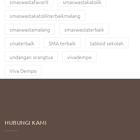
smaswastafavorit
smaswastakatolik
smaswastakatolikterbaikmalang
smaswastamalang
smaswastaterbaik
smaterbaik
SMA terbaik
tabloid sekolah
undangan orangtua
vivadempo
Viva Dempo
HUBUNGI KAMI