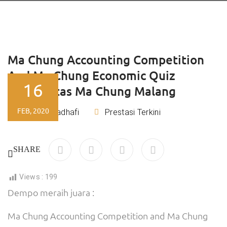
Ma Chung Accounting Competition
And Ma Chung Economic Quiz
16
Universitas Ma Chung Malang
FEB, 2020
Rizky Kadhafi
Prestasi Terkini
By
SHARE
Views :
199
Dempo meraih juara :
Ma Chung Accounting Competition and Ma Chung