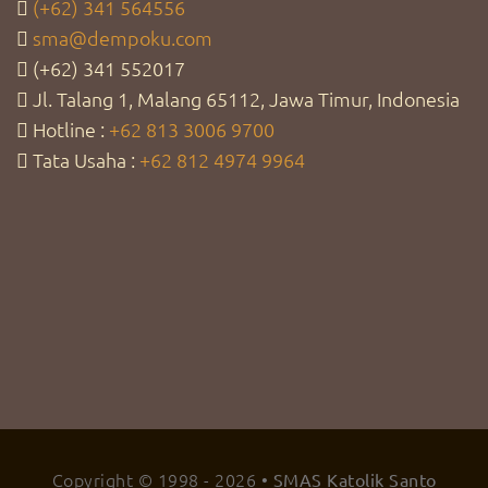
(+62) 341 564556
sma@dempoku.com
(+62) 341 552017
Jl. Talang 1, Malang 65112, Jawa Timur, Indonesia
Hotline :
+62 813 3006 9700
Tata Usaha :
+62 812 4974 9964
Copyright © 1998 -
2026
• SMAS Katolik Santo