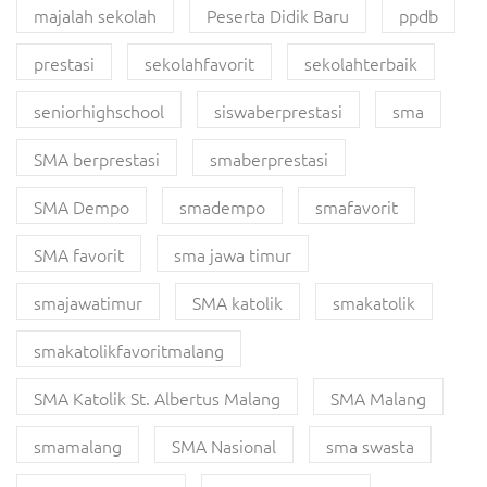
majalah sekolah
Peserta Didik Baru
ppdb
prestasi
sekolahfavorit
sekolahterbaik
seniorhighschool
siswaberprestasi
sma
SMA berprestasi
smaberprestasi
SMA Dempo
smadempo
smafavorit
SMA favorit
sma jawa timur
smajawatimur
SMA katolik
smakatolik
smakatolikfavoritmalang
SMA Katolik St. Albertus Malang
SMA Malang
smamalang
SMA Nasional
sma swasta