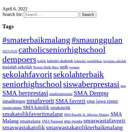
April 6, 2022
Search for:
Tags
#smaterbaikmalang
#smaunggulan
catholicseniorhighschool
2025/2026
dempoers
kalender akademik
kaldik
kalender pendidikan
kegiatan sekolah
majalah sekolah
ppdb
Peserta Didik Baru
prestasi
sekolahfavorit
sekolahterbaik
seniorhighschool
siswaberprestasi
sma
SMA berprestasi
SMA Dempo
smaberprestasi
smafavorit
SMA favorit
smadempo
sma jawa timur
SMA katolik
smakatolik
smajawatimur
smakatolikfavoritmalang
SMA
SMA Katolik St. Albertus Malang
smaswastafavorit
Malang
smamalang
sma swasta
SMA Nasional
smaswastakatolik
smaswastakatolikterbaikmalang