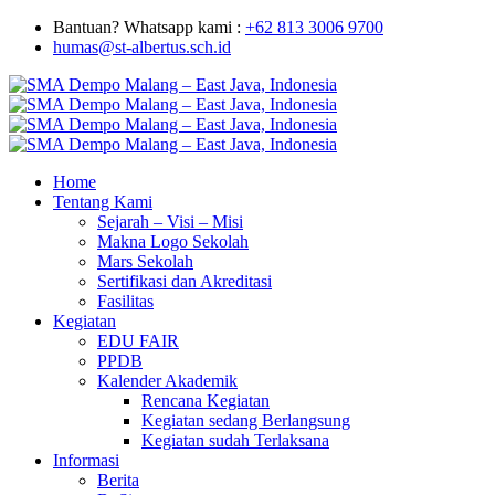
Bantuan? Whatsapp kami :
+62 813 3006 9700
humas@st-albertus.sch.id
Home
Tentang Kami
Sejarah – Visi – Misi
Makna Logo Sekolah
Mars Sekolah
Sertifikasi dan Akreditasi
Fasilitas
Kegiatan
EDU FAIR
PPDB
Kalender Akademik
Rencana Kegiatan
Kegiatan sedang Berlangsung
Kegiatan sudah Terlaksana
Informasi
Berita