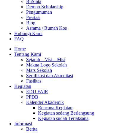
BuSinta
Dempo Scholarship
Pengumuman
Prestasi
Blog
Asrama / Rumah Kos
Hubungi Kami
FAQ
Home
Tentang Kami
Sejarah – Visi – Misi
Makna Logo Sekolah
Mars Sekolah
Sertifikasi dan Akreditasi
Fasilitas
Kegiatan
EDU FAIR
PPDB
Kalender Akademik
Rencana Kegiatan
Kegiatan sedang Berlangsung
Kegiatan sudah Terlaksana
Informasi
Berita