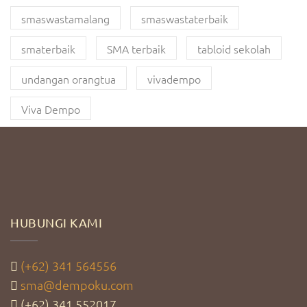
smaswastamalang
smaswastaterbaik
smaterbaik
SMA terbaik
tabloid sekolah
undangan orangtua
vivadempo
Viva Dempo
HUBUNGI KAMI
(+62) 341 564556
sma@dempoku.com
(+62) 341 552017