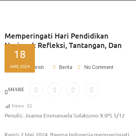
Memperingati Hari Pendidikan
Nasional: Refleksi, Tantangan, Dan
18
Harapan
MAY, 2024
Lydia Christi
Berita
No Comment
By
SHARE
Views :
52
Penulis: Joanna Emmanuela Sulaksono X IPS 5/12
Kamis 2 Mei 2024, Bangsa Indonesia memperingati