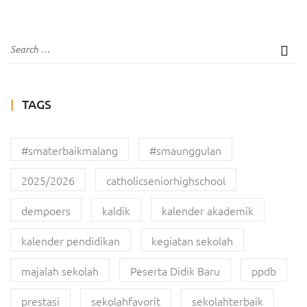
TAGS
#smaterbaikmalang
#smaunggulan
2025/2026
catholicseniorhighschool
dempoers
kaldik
kalender akademik
kalender pendidikan
kegiatan sekolah
majalah sekolah
Peserta Didik Baru
ppdb
prestasi
sekolahfavorit
sekolahterbaik