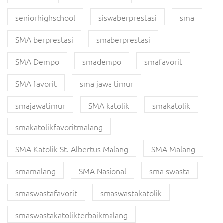
seniorhighschool
siswaberprestasi
sma
SMA berprestasi
smaberprestasi
SMA Dempo
smadempo
smafavorit
SMA favorit
sma jawa timur
smajawatimur
SMA katolik
smakatolik
smakatolikfavoritmalang
SMA Katolik St. Albertus Malang
SMA Malang
smamalang
SMA Nasional
sma swasta
smaswastafavorit
smaswastakatolik
smaswastakatolikterbaikmalang