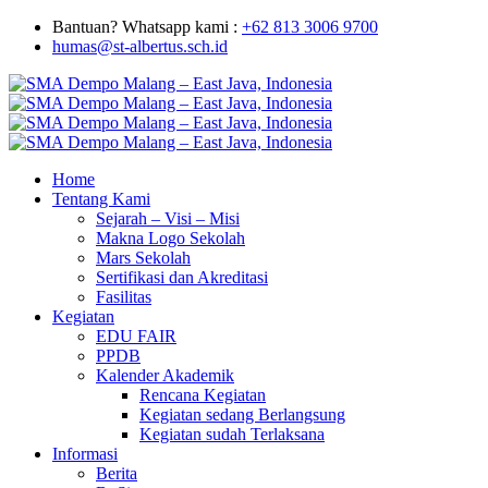
Bantuan? Whatsapp kami :
+62 813 3006 9700
humas@st-albertus.sch.id
Home
Tentang Kami
Sejarah – Visi – Misi
Makna Logo Sekolah
Mars Sekolah
Sertifikasi dan Akreditasi
Fasilitas
Kegiatan
EDU FAIR
PPDB
Kalender Akademik
Rencana Kegiatan
Kegiatan sedang Berlangsung
Kegiatan sudah Terlaksana
Informasi
Berita