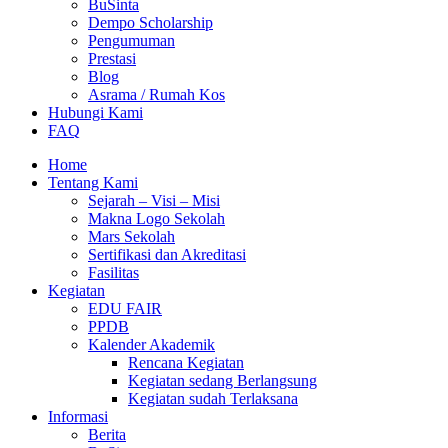
BuSinta
Dempo Scholarship
Pengumuman
Prestasi
Blog
Asrama / Rumah Kos
Hubungi Kami
FAQ
Home
Tentang Kami
Sejarah – Visi – Misi
Makna Logo Sekolah
Mars Sekolah
Sertifikasi dan Akreditasi
Fasilitas
Kegiatan
EDU FAIR
PPDB
Kalender Akademik
Rencana Kegiatan
Kegiatan sedang Berlangsung
Kegiatan sudah Terlaksana
Informasi
Berita