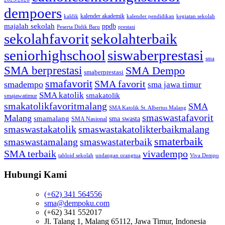
dempoers
kalender akademik
kaldik
kalender pendidikan
kegiatan sekolah
majalah sekolah
ppdb
Peserta Didik Baru
prestasi
sekolahfavorit
sekolahterbaik
seniorhighschool
siswaberprestasi
sma
SMA berprestasi
SMA Dempo
smaberprestasi
smafavorit
SMA favorit
smadempo
sma jawa timur
SMA katolik
smakatolik
smajawatimur
smakatolikfavoritmalang
SMA
SMA Katolik St. Albertus Malang
smaswastafavorit
Malang
smamalang
sma swasta
SMA Nasional
smaswastakatolik
smaswastakatolikterbaikmalang
smaterbaik
smaswastamalang
smaswastaterbaik
SMA terbaik
vivadempo
tabloid sekolah
undangan orangtua
Viva Dempo
Hubungi Kami
(+62) 341 564556
sma@dempoku.com
(+62) 341 552017
Jl. Talang 1, Malang 65112, Jawa Timur, Indonesia