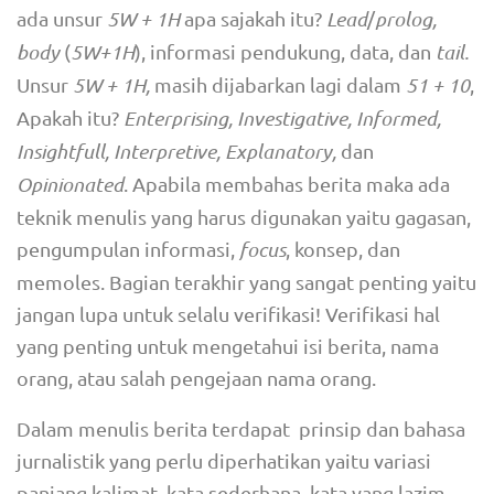
ada unsur
5W + 1H
apa sajakah itu?
Lead
/
prolog,
body
(
5W+1H
), informasi pendukung, data, dan
tail.
Unsur
5W + 1H,
masih dijabarkan lagi dalam
51 + 10
,
Apakah itu?
Enterprising, Investigative, Informed,
Insightfull, Interpretive, Explanatory,
dan
Opinionated
. Apabila membahas berita maka ada
teknik menulis yang harus digunakan yaitu gagasan,
pengumpulan informasi,
focus
, konsep, dan
memoles. Bagian terakhir yang sangat penting yaitu
jangan lupa untuk selalu verifikasi! Verifikasi hal
yang penting untuk mengetahui isi berita, nama
orang, atau salah pengejaan nama orang.
Dalam menulis berita terdapat prinsip dan bahasa
jurnalistik yang perlu diperhatikan yaitu variasi
panjang kalimat, kata sederhana, kata yang lazim,