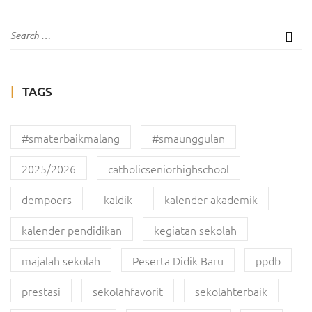
TAGS
#smaterbaikmalang
#smaunggulan
2025/2026
catholicseniorhighschool
dempoers
kaldik
kalender akademik
kalender pendidikan
kegiatan sekolah
majalah sekolah
Peserta Didik Baru
ppdb
prestasi
sekolahfavorit
sekolahterbaik