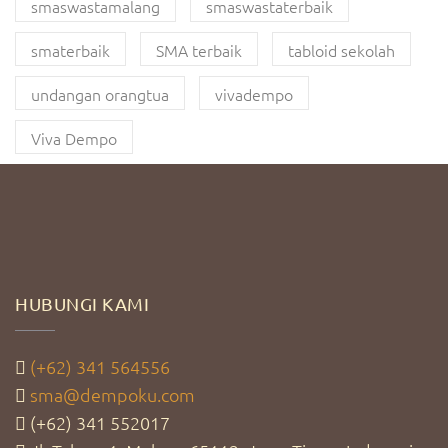
smaswastamalang
smaswastaterbaik
smaterbaik
SMA terbaik
tabloid sekolah
undangan orangtua
vivadempo
Viva Dempo
HUBUNGI KAMI
(+62) 341 564556
sma@dempoku.com
(+62) 341 552017