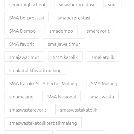
seniorhighschool
siswaberprestasi
sma
SMA berprestasi
smaberprestasi
SMA Dempo
smadempo
smafavorit
SMA favorit
sma jawa timur
smajawatimur
SMA katolik
smakatolik
smakatolikfavoritmalang
SMA Katolik St. Albertus Malang
SMA Malang
smamalang
SMA Nasional
sma swasta
smaswastafavorit
smaswastakatolik
smaswastakatolikterbaikmalang