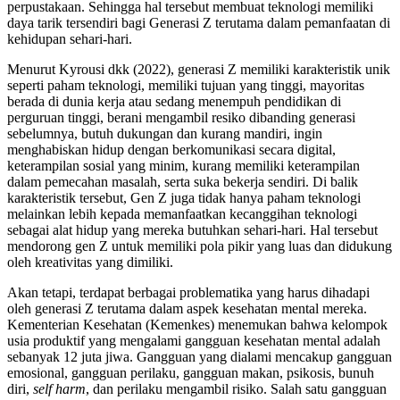
perpustakaan. Sehingga hal tersebut membuat teknologi memiliki
daya tarik tersendiri bagi Generasi Z terutama dalam pemanfaatan di
kehidupan sehari-hari.
Menurut Kyrousi dkk (2022), generasi Z memiliki karakteristik unik
seperti paham teknologi, memiliki tujuan yang tinggi, mayoritas
berada di dunia kerja atau sedang menempuh pendidikan di
perguruan tinggi, berani mengambil resiko dibanding generasi
sebelumnya, butuh dukungan dan kurang mandiri, ingin
menghabiskan hidup dengan berkomunikasi secara digital,
keterampilan sosial yang minim, kurang memiliki keterampilan
dalam pemecahan masalah, serta suka bekerja sendiri. Di balik
karakteristik tersebut, Gen Z juga tidak hanya paham teknologi
melainkan lebih kepada memanfaatkan kecanggihan teknologi
sebagai alat hidup yang mereka butuhkan sehari-hari. Hal tersebut
mendorong gen Z untuk memiliki pola pikir yang luas dan didukung
oleh kreativitas yang dimiliki.
Akan tetapi, terdapat berbagai problematika yang harus dihadapi
oleh generasi Z terutama dalam aspek kesehatan mental mereka.
Kementerian Kesehatan (Kemenkes) menemukan bahwa kelompok
usia produktif yang mengalami gangguan kesehatan mental adalah
sebanyak 12 juta jiwa. Gangguan yang dialami mencakup gangguan
emosional, gangguan perilaku, gangguan makan, psikosis, bunuh
diri,
self harm
, dan perilaku mengambil risiko. Salah satu gangguan