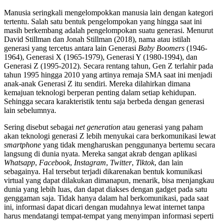
Manusia seringkali mengelompokkan manusia lain dengan kategori
tertentu. Salah satu bentuk pengelompokan yang hingga saat ini
masih berkembang adalah pengelompokan suatu generasi. Menurut
David Stillman dan Jonah Stillman (2018), nama atau istilah
generasi yang tercetus antara lain Generasi
Baby Boomers
(1946-
1964), Generasi X (1965-1979), Generasi Y (1980-1994), dan
Generasi Z (1995-2012). Secara rentang tahun, Gen Z terlahir pada
tahun 1995 hingga 2010 yang artinya remaja SMA saat ini menjadi
anak-anak Generasi Z itu sendiri. Mereka dilahirkan dimana
kemajuan teknologi berperan penting dalam setiap kehidupan.
Sehingga secara karakteristik tentu saja berbeda dengan generasi
lain sebelumnya.
Sering disebut sebagai
net generation
atau generasi yang paham
akan teknologi generasi Z lebih menyukai cara berkomunikasi lewat
smartphone
yang tidak mengharuskan penggunanya bertemu secara
langsung di dunia nyata. Mereka sangat akrab dengan aplikasi
W
hatsapp
,
F
acebook
,
Instagram
,
T
witter
,
T
iktok
, dan lain
sebagainya. Hal tersebut terjadi dikarenakan bentuk komunikasi
virtual yang dapat dilakukan dimanapun, menarik, bisa menjangkau
dunia yang lebih luas, dan dapat diakses dengan gadget pada satu
genggaman saja. Tidak hanya dalam hal berkomunikasi, pada saat
ini, informasi dapat dicari dengan mudahnya lewat internet tanpa
harus mendatangi tempat-tempat yang menyimpan informasi seperti