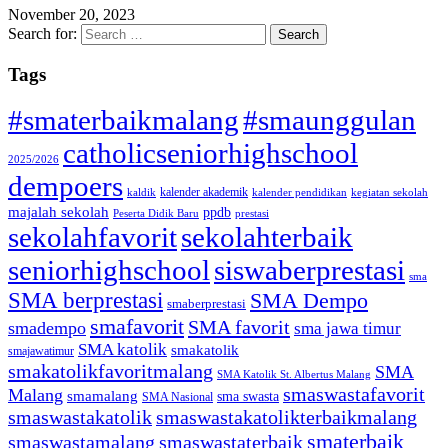
November 20, 2023
Search for:
Tags
#smaterbaikmalang
#smaunggulan
catholicseniorhighschool
2025/2026
dempoers
kalender akademik
kaldik
kalender pendidikan
kegiatan sekolah
majalah sekolah
ppdb
Peserta Didik Baru
prestasi
sekolahfavorit
sekolahterbaik
seniorhighschool
siswaberprestasi
sma
SMA berprestasi
SMA Dempo
smaberprestasi
smafavorit
SMA favorit
smadempo
sma jawa timur
SMA katolik
smakatolik
smajawatimur
smakatolikfavoritmalang
SMA
SMA Katolik St. Albertus Malang
smaswastafavorit
Malang
smamalang
sma swasta
SMA Nasional
smaswastakatolik
smaswastakatolikterbaikmalang
smaterbaik
smaswastamalang
smaswastaterbaik