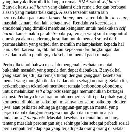
yang banyak disoroti di kalangan remaja SMA yakni
self harm
.
Banyak kasus
self harm
yang dialami oleh remaja dengan berbagai
alasan yang melatarbelakangi. Alasan tersebut antara lain
permasalahan pada anak
broken home
, merasa rendah diri,
insecure
,
masalah asmara, dan lain sebagainya. Rendahnya kecerdasan
emosional yang dimiliki membuat keinginan untuk melakukan
self
harm
akan semakin parah. Sebabnya, remaja yang sulit mengontrol
emosinya akan cenderung kesulitan untuk mencari solusi dari
permasalahan yang terjadi dan memilih melampiaskan kepada hal
lain. Oleh karena itu, dibutuhkan kepekaan dari lingkungan dan
kesadaran akan pentingnya kesehatan mental pada remaja.
Perlu diketahui bahwa masalah mengenai kesehatan mental
bukanlah masalah yang sepele dan dapat diabaikan. Banyak hal
yang akan terjadi jika remaja hidup dengan gangguan kesehatan
mental yang mungkin tidak disadari oleh sebagian orang. Selain itu,
perkembangan teknologi membuat remaja berbondong-bondong
untuk melakukan
self diagnosis
sehingga memunculkan berbagai
asumsi. Perlunya kesadaran untuk memeriksa diri pada pihak yang
kompeten di bidang psikologi, misalnya konselor, psikolog, dokter
jiwa, atau psikiater sehingga gangguan-gangguan mental yang
terjadi dapat ditangani sesegera mungkin dan meminimalisir
tindakan
self diagnosis.
Masalah kesehatan mental bukan hanya
tentang masalah perorangan saja sehingga kita sebagai pribadi sosial
perlu empati terhadap apa yang terjadi pada orang-orang di sekitar