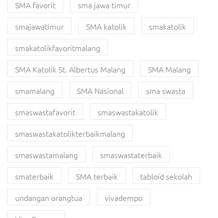
SMA favorit
sma jawa timur
smajawatimur
SMA katolik
smakatolik
smakatolikfavoritmalang
SMA Katolik St. Albertus Malang
SMA Malang
smamalang
SMA Nasional
sma swasta
smaswastafavorit
smaswastakatolik
smaswastakatolikterbaikmalang
smaswastamalang
smaswastaterbaik
smaterbaik
SMA terbaik
tabloid sekolah
undangan orangtua
vivadempo