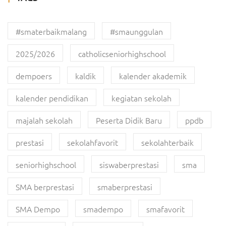
#smaterbaikmalang
#smaunggulan
2025/2026
catholicseniorhighschool
dempoers
kaldik
kalender akademik
kalender pendidikan
kegiatan sekolah
majalah sekolah
Peserta Didik Baru
ppdb
prestasi
sekolahfavorit
sekolahterbaik
seniorhighschool
siswaberprestasi
sma
SMA berprestasi
smaberprestasi
SMA Dempo
smadempo
smafavorit