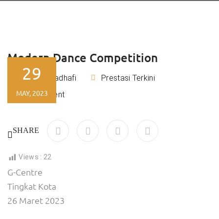
Modern Dance Competition
29
Rizky Kadhafi
Prestasi Terkini
By
MAY, 2023
No Comment
SHARE
Views :
22
G-Centre
Tingkat Kota
26 Maret 2023