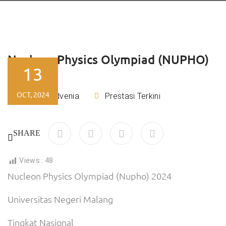
Nucleon Physics Olympiad (NUPHO)
13
2024
OCT, 2024
Tiara Advenia
Prestasi Terkini
By
SHARE
Views :
48
Nucleon Physics Olympiad (Nupho) 2024
Universitas Negeri Malang
Tingkat Nasional