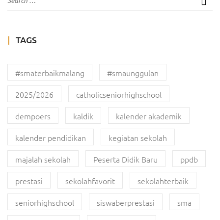
TAGS
#smaterbaikmalang
#smaunggulan
2025/2026
catholicseniorhighschool
dempoers
kaldik
kalender akademik
kalender pendidikan
kegiatan sekolah
majalah sekolah
Peserta Didik Baru
ppdb
prestasi
sekolahfavorit
sekolahterbaik
seniorhighschool
siswaberprestasi
sma