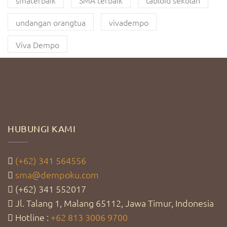
smaterbaik
SMA terbaik
tabloid sekolah
undangan orangtua
vivadempo
Viva Dempo
HUBUNGI KAMI
(+62) 341 564556
sma@dempoku.com
(+62) 341 552017
Jl. Talang 1, Malang 65112, Jawa Timur, Indonesia
Hotline :
+62 813 3006 9700