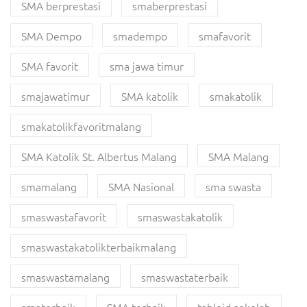
SMA berprestasi
smaberprestasi
SMA Dempo
smadempo
smafavorit
SMA favorit
sma jawa timur
smajawatimur
SMA katolik
smakatolik
smakatolikfavoritmalang
SMA Katolik St. Albertus Malang
SMA Malang
smamalang
SMA Nasional
sma swasta
smaswastafavorit
smaswastakatolik
smaswastakatolikterbaikmalang
smaswastamalang
smaswastaterbaik