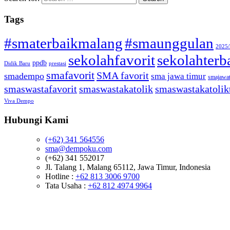
Tags
#smaterbaikmalang
#smaunggulan
2025
sekolahfavorit
sekolahterb
ppdb
Didik Baru
prestasi
smafavorit
SMA favorit
smadempo
sma jawa timur
smajawa
smaswastafavorit
smaswastakatolik
smaswastakatolik
Viva Dempo
Hubungi Kami
(+62) 341 564556
sma@dempoku.com
(+62) 341 552017
Jl. Talang 1, Malang 65112, Jawa Timur, Indonesia
Hotline :
+62 813 3006 9700
Tata Usaha :
+62 812 4974 9964