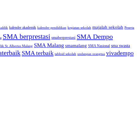
majalah sekolah
kalender akademik
kaldik
kalender pendidikan
kegiatan sekolah
Peserta
SMA berprestasi
SMA Dempo
smaberprestasi
a
SMA Malang
smamalang
sma swasta
SMA Nasional
ik St. Albertus Malang
terbaik
SMA terbaik
vivadempo
tabloid sekolah
undangan orangtua