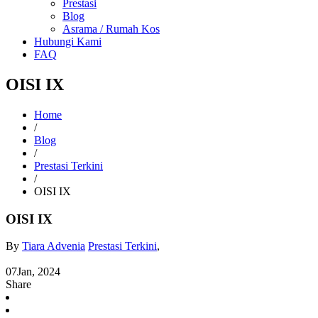
Prestasi
Blog
Asrama / Rumah Kos
Hubungi Kami
FAQ
OISI IX
Home
/
Blog
/
Prestasi Terkini
/
OISI IX
OISI IX
By
Tiara Advenia
Prestasi Terkini
,
07
Jan, 2024
Share