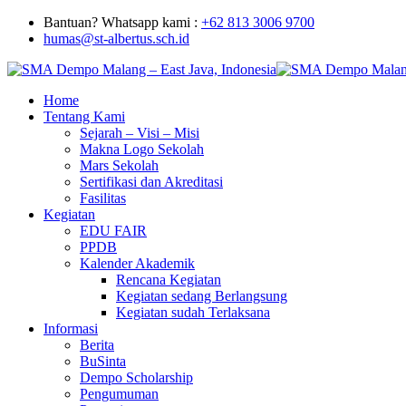
Bantuan? Whatsapp kami :
+62 813 3006 9700
humas@st-albertus.sch.id
Home
Tentang Kami
Sejarah – Visi – Misi
Makna Logo Sekolah
Mars Sekolah
Sertifikasi dan Akreditasi
Fasilitas
Kegiatan
EDU FAIR
PPDB
Kalender Akademik
Rencana Kegiatan
Kegiatan sedang Berlangsung
Kegiatan sudah Terlaksana
Informasi
Berita
BuSinta
Dempo Scholarship
Pengumuman