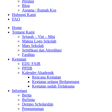
Prestasi
Blog
Asrama / Rumah Kos
Hubungi Kami
FAQ
Home
Tentang Kami
Sejarah – Visi – Misi
Makna Logo Sekolah
Mars Sekolah
Sertifikasi dan Akreditasi
Fasilitas
Kegiatan
EDU FAIR
PPDB
Kalender Akademik
Rencana Kegiatan
Kegiatan sedang Berlangsung
Kegiatan sudah Terlaksana
Informasi
Berita
BuSinta
Dempo Scholarship
Pengumuman