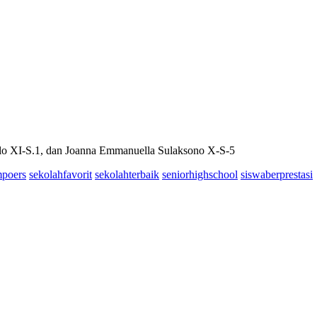
llo XI-S.1, dan Joanna Emmanuella Sulaksono X-S-5
poers
sekolahfavorit
sekolahterbaik
seniorhighschool
siswaberprestasi