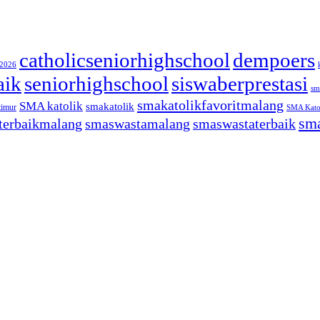
catholicseniorhighschool
dempoers
/2026
aik
seniorhighschool
siswaberprestasi
sm
smakatolikfavoritmalang
SMA katolik
smakatolik
timur
SMA Katol
sma
terbaikmalang
smaswastamalang
smaswastaterbaik