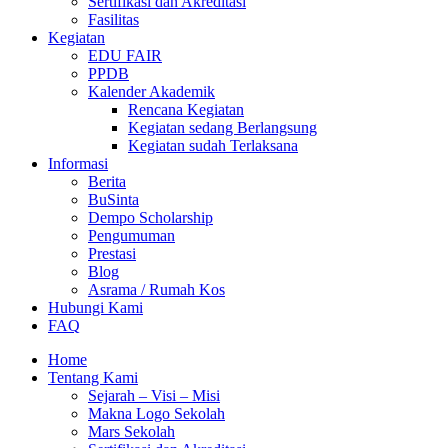
Sertifikasi dan Akreditasi
Fasilitas
Kegiatan
EDU FAIR
PPDB
Kalender Akademik
Rencana Kegiatan
Kegiatan sedang Berlangsung
Kegiatan sudah Terlaksana
Informasi
Berita
BuSinta
Dempo Scholarship
Pengumuman
Prestasi
Blog
Asrama / Rumah Kos
Hubungi Kami
FAQ
Home
Tentang Kami
Sejarah – Visi – Misi
Makna Logo Sekolah
Mars Sekolah