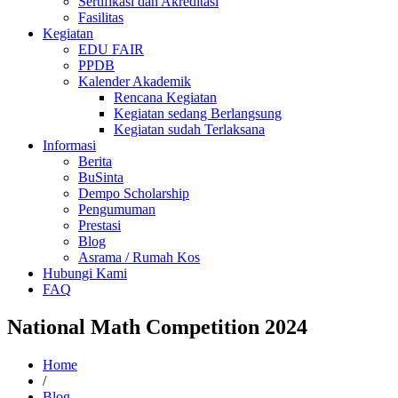
Sertifikasi dan Akreditasi
Fasilitas
Kegiatan
EDU FAIR
PPDB
Kalender Akademik
Rencana Kegiatan
Kegiatan sedang Berlangsung
Kegiatan sudah Terlaksana
Informasi
Berita
BuSinta
Dempo Scholarship
Pengumuman
Prestasi
Blog
Asrama / Rumah Kos
Hubungi Kami
FAQ
National Math Competition 2024
Home
/
Blog