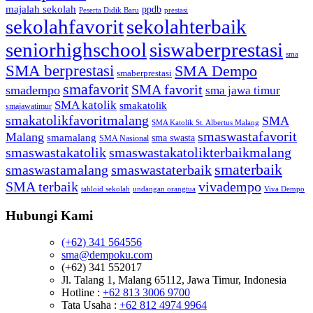
majalah sekolah
ppdb
Peserta Didik Baru
prestasi
sekolahfavorit
sekolahterbaik
seniorhighschool
siswaberprestasi
sma
SMA berprestasi
SMA Dempo
smaberprestasi
smafavorit
SMA favorit
smadempo
sma jawa timur
SMA katolik
smakatolik
smajawatimur
smakatolikfavoritmalang
SMA
SMA Katolik St. Albertus Malang
smaswastafavorit
Malang
smamalang
sma swasta
SMA Nasional
smaswastakatolik
smaswastakatolikterbaikmalang
smaterbaik
smaswastamalang
smaswastaterbaik
SMA terbaik
vivadempo
tabloid sekolah
undangan orangtua
Viva Dempo
Hubungi Kami
(+62) 341 564556
sma@dempoku.com
(+62) 341 552017
Jl. Talang 1, Malang 65112, Jawa Timur, Indonesia
Hotline :
+62 813 3006 9700
Tata Usaha :
+62 812 4974 9964