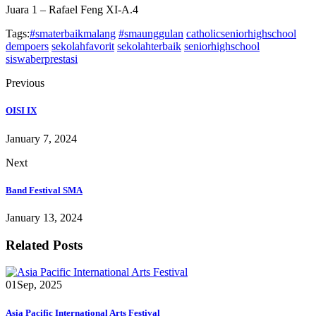
Juara 1 – Rafael Feng XI-A.4
Tags:
#smaterbaikmalang
#smaunggulan
catholicseniorhighschool
dempoers
sekolahfavorit
sekolahterbaik
seniorhighschool
siswaberprestasi
Previous
OISI IX
January 7, 2024
Next
Band Festival SMA
January 13, 2024
Related Posts
01
Sep, 2025
Asia Pacific International Arts Festival