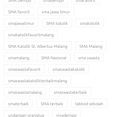
SMA Dempo
smadempo
smafavorit
SMA favorit
sma jawa timur
smajawatimur
SMA katolik
smakatolik
smakatolikfavoritmalang
SMA Katolik St. Albertus Malang
SMA Malang
smamalang
SMA Nasional
sma swasta
smaswastafavorit
smaswastakatolik
smaswastakatolikterbaikmalang
smaswastamalang
smaswastaterbaik
smaterbaik
SMA terbaik
tabloid sekolah
undangan orangtua
vivadempo