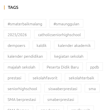
TAGS
#smaterbaikmalang
#smaunggulan
2025/2026
catholicseniorhighschool
dempoers
kaldik
kalender akademik
kalender pendidikan
kegiatan sekolah
majalah sekolah
Peserta Didik Baru
ppdb
prestasi
sekolahfavorit
sekolahterbaik
seniorhighschool
siswaberprestasi
sma
SMA berprestasi
smaberprestasi