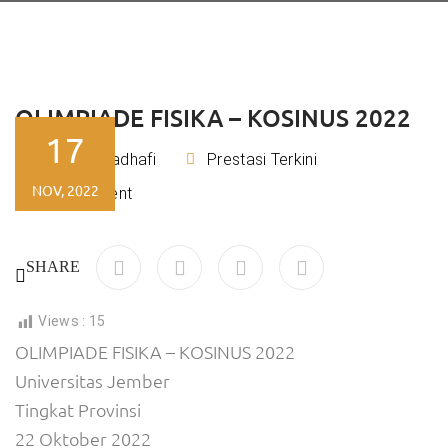
OLIMPIADE FISIKA – KOSINUS 2022
17
Rizky Kadhafi
Prestasi Terkini
By
NOV, 2022
No Comment
SHARE
Views :
15
OLIMPIADE FISIKA – KOSINUS 2022
Universitas Jember
Tingkat Provinsi
22 Oktober 2022