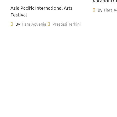
Kacabdin C
Asia Pacific International Arts
By
Tiara A
Festival
By
Tiara Advenia
Prestasi Terkini