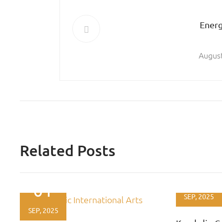
Energ
August
Related Posts
01
01
SEP, 2025
SEP, 2025