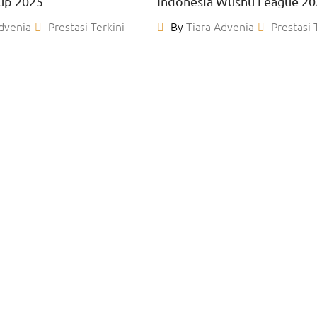
up 2025
Indonesia Wushu League 20
dvenia
Prestasi Terkini
By
Tiara Advenia
Prestasi 