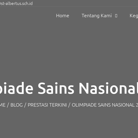
t-albertus.sch.id
Home
Tentang Kami
Keg
iade Sains Nasiona
ME
/
BLOG
/
PRESTASI TERKINI
/
OLIMPIADE SAINS NASIONAL 