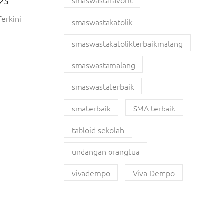
smaswastafavorit
25
Terkini
smaswastakatolik
smaswastakatolikterbaikmalang
smaswastamalang
smaswastaterbaik
smaterbaik
SMA terbaik
tabloid sekolah
undangan orangtua
vivadempo
Viva Dempo