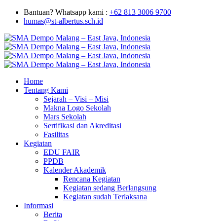
Bantuan? Whatsapp kami :
+62 813 3006 9700
humas@st-albertus.sch.id
Home
Tentang Kami
Sejarah – Visi – Misi
Makna Logo Sekolah
Mars Sekolah
Sertifikasi dan Akreditasi
Fasilitas
Kegiatan
EDU FAIR
PPDB
Kalender Akademik
Rencana Kegiatan
Kegiatan sedang Berlangsung
Kegiatan sudah Terlaksana
Informasi
Berita