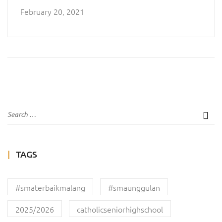
KELULUSAN DAN PENDAFTARAN
February 20, 2021
PTN KELAS XII
TAGS
#smaterbaikmalang
#smaunggulan
2025/2026
catholicseniorhighschool