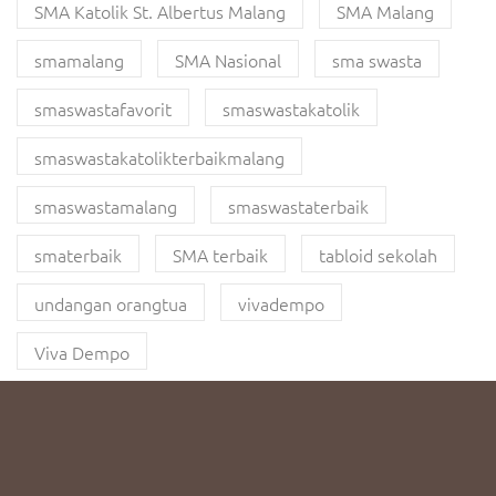
SMA Katolik St. Albertus Malang
SMA Malang
smamalang
SMA Nasional
sma swasta
smaswastafavorit
smaswastakatolik
smaswastakatolikterbaikmalang
smaswastamalang
smaswastaterbaik
smaterbaik
SMA terbaik
tabloid sekolah
undangan orangtua
vivadempo
Viva Dempo