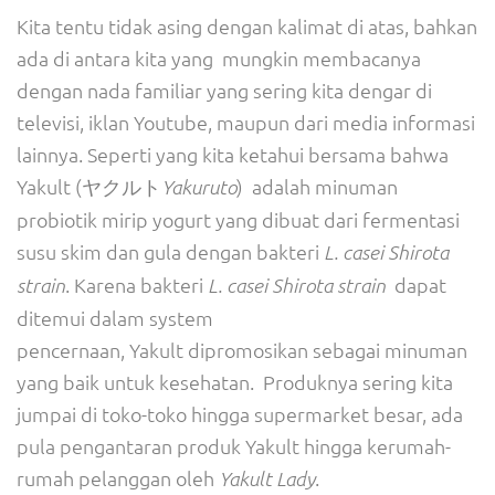
Kita tentu tidak asing dengan kalimat di atas, bahkan
ada di antara kita yang mungkin membacanya
dengan nada familiar yang sering kita dengar di
televisi, iklan Youtube, maupun dari media informasi
lainnya. Seperti yang kita ketahui bersama bahwa
Yakult (ヤクルト
) adalah minuman
Yakuruto
probiotik mirip yogurt yang dibuat dari fermentasi
susu skim dan gula dengan bakteri
L
.
c
asei
Shirota
. Karena bakteri
dapat
strain
L
.
c
asei
Shirota strain
ditemui dalam system
pencernaan, Yakult dipromosikan sebagai minuman
yang baik untuk kesehatan. Produknya sering kita
jumpai di toko-toko hingga supermarket besar, ada
pula pengantaran produk Yakult hingga kerumah-
rumah pelanggan oleh
.
Yakult Lady