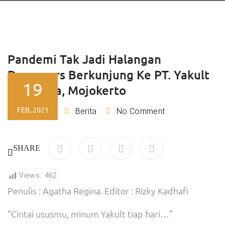
Pandemi Tak Jadi Halangan
Dempoers Berkunjung Ke PT. Yakult
19
Indonesia, Mojokerto
FEB, 2021
Ajeng
Berita
No Comment
By
SHARE
Views :
462
Penulis : Agatha Regina. Editor : Rizky Kadhafi
“Cintai ususmu, minum Yakult tiap hari…”