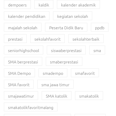
dempoers
kaldik
kalender akademik
kalender pendidikan
kegiatan sekolah
majalah sekolah
Peserta Didik Baru
ppdb
prestasi
sekolahfavorit
sekolahterbaik
seniorhighschool
siswaberprestasi
sma
SMA berprestasi
smaberprestasi
SMA Dempo
smadempo
smafavorit
SMA favorit
sma jawa timur
smajawatimur
SMA katolik
smakatolik
smakatolikfavoritmalang