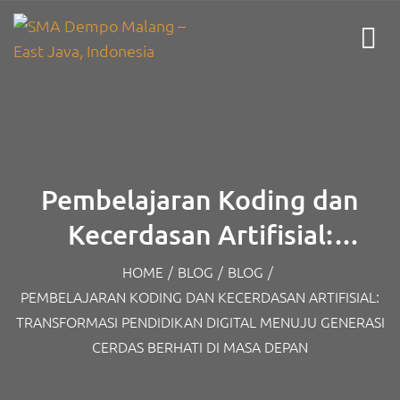
Pembelajaran Koding dan
Kecerdasan Artifisial:
Transformasi Pendidikan
HOME
/
BLOG
/
BLOG
/
PEMBELAJARAN KODING DAN KECERDASAN ARTIFISIAL:
Digital Menuju Generasi
TRANSFORMASI PENDIDIKAN DIGITAL MENUJU GENERASI
Cerdas Berhati di Masa Depan
CERDAS BERHATI DI MASA DEPAN