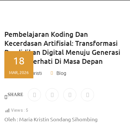
Pembelajaran Koding Dan
Kecerdasan Artifisial: Transformasi
Pendidikan Digital Menuju Generasi
18
Cerdas Berhati Di Masa Depan
MAR, 2026
Lydia Christi
Blog
By
SHARE
Views :
5
Oleh : Maria Kristin Sondang Sihombing