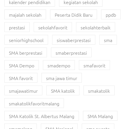
kalender pendidikan
kegiatan sekolah
majalah sekolah
Peserta Didik Baru
ppdb
prestasi
sekolahfavorit
sekolahterbaik
seniorhighschool
siswaberprestasi
sma
SMA berprestasi
smaberprestasi
SMA Dempo
smadempo
smafavorit
SMA favorit
sma jawa timur
smajawatimur
SMA katolik
smakatolik
smakatolikfavoritmalang
SMA Katolik St. Albertus Malang
SMA Malang
smamalang
SMA Nasional
sma swasta