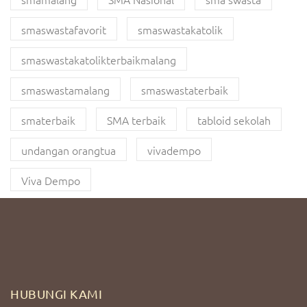
smaswastafavorit
smaswastakatolik
smaswastakatolikterbaikmalang
smaswastamalang
smaswastaterbaik
smaterbaik
SMA terbaik
tabloid sekolah
undangan orangtua
vivadempo
Viva Dempo
HUBUNGI KAMI