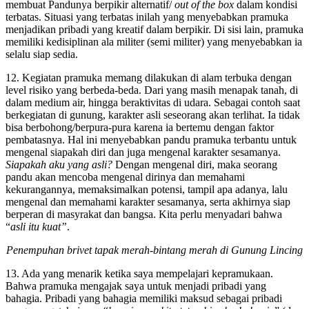
membuat Pandunya berpikir alternatif/
out of the box
dalam kondisi
terbatas. Situasi yang terbatas inilah yang menyebabkan pramuka
menjadikan pribadi yang kreatif dalam berpikir. Di sisi lain, pramuka
memiliki kedisiplinan ala militer (semi militer) yang menyebabkan ia
selalu siap sedia.
12. Kegiatan pramuka memang dilakukan di alam terbuka dengan
level risiko yang berbeda-beda. Dari yang masih menapak tanah, di
dalam medium air, hingga beraktivitas di udara. Sebagai contoh saat
berkegiatan di gunung, karakter asli seseorang akan terlihat. Ia tidak
bisa berbohong/berpura-pura karena ia bertemu dengan faktor
pembatasnya. Hal ini menyebabkan pandu pramuka terbantu untuk
mengenal siapakah diri dan juga mengenal karakter sesamanya.
Siapakah aku yang asli?
Dengan mengenal diri, maka seorang
pandu akan mencoba mengenal dirinya dan memahami
kekurangannya, memaksimalkan potensi, tampil apa adanya, lalu
mengenal dan memahami karakter sesamanya, serta akhirnya siap
berperan di masyrakat dan bangsa. Kita perlu menyadari bahwa
“
asli itu kuat”
.
Penempuhan brivet tapak merah-bintang merah di Gunung Lincing
13. Ada yang menarik ketika saya mempelajari kepramukaan.
Bahwa pramuka mengajak saya untuk menjadi pribadi yang
bahagia. Pribadi yang bahagia memiliki maksud sebagai pribadi