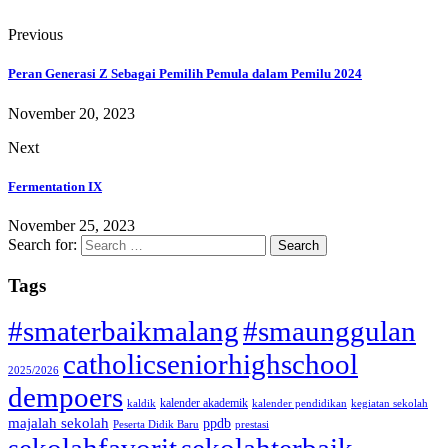
Previous
Peran Generasi Z Sebagai Pemilih Pemula dalam Pemilu 2024
November 20, 2023
Next
Fermentation IX
November 25, 2023
Search for:
Tags
#smaterbaikmalang
#smaunggulan
catholicseniorhighschool
2025/2026
dempoers
kalender akademik
kaldik
kalender pendidikan
kegiatan sekolah
majalah sekolah
ppdb
Peserta Didik Baru
prestasi