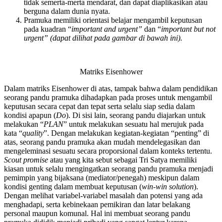
tidak semerta-merta mendarat, dan dapat diaplikasikan atau
berguna dalam dunia nyata.
Pramuka memiliki orientasi belajar mengambil keputusan
pada kuadran “
important and urgent”
dan “
important but not
urgent” (dapat dilihat pada gambar di bawah ini).
Matriks Eisenhower
Dalam matriks Eisenhower di atas, tampak bahwa dalam pendidikan
seorang pandu pramuka dihadapkan pada proses untuk mengambil
keputusan secara cepat dan tepat serta selalu siap sedia dalam
kondisi apapun (
D
o
). Di sisi lain, seorang pandu diajarkan untuk
melakukan “
PLAN
” untuk melakukan sesuatu hal merujuk pada
kata “
quality
”. Dengan melakukan kegiatan-kegiatan “penting” di
atas, seorang pandu pramuka akan mudah mendelegasikan dan
mengeleminasi sesuatu secara proporsional dalam konteks tertentu.
Scout promise
atau yang kita sebut sebagai Tri Satya memiliki
kiasan untuk selalu mengingatkan seorang pandu pramuka menjadi
pemimpin yang bijaksana (mediator/penegah) meskipun dalam
kondisi genting dalam membuat keputusan (
win-win solution
).
Dengan melihat variabel-variabel masalah dan potensi yang ada
menghadapi, serta kebinekaan pemikiran dan latar belakang
personal maupun komunal. Hal ini membuat seorang pandu