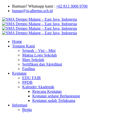
Bantuan? Whatsapp kami :
+62 813 3006 9700
humas@st-albertus.sch.id
Home
Tentang Kami
Sejarah – Visi – Misi
Makna Logo Sekolah
Mars Sekolah
Sertifikasi dan Akreditasi
Fasilitas
Kegiatan
EDU FAIR
PPDB
Kalender Akademik
Rencana Kegiatan
Kegiatan sedang Berlangsung
Kegiatan sudah Terlaksana
Informasi
Berita