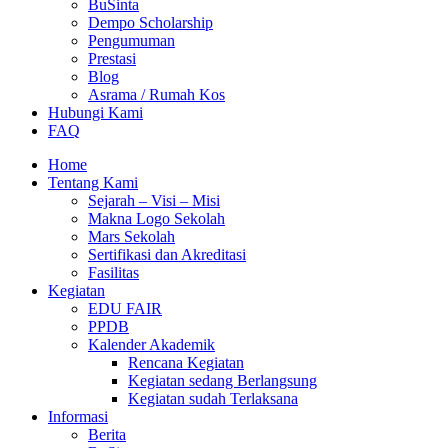
BuSinta
Dempo Scholarship
Pengumuman
Prestasi
Blog
Asrama / Rumah Kos
Hubungi Kami
FAQ
Home
Tentang Kami
Sejarah – Visi – Misi
Makna Logo Sekolah
Mars Sekolah
Sertifikasi dan Akreditasi
Fasilitas
Kegiatan
EDU FAIR
PPDB
Kalender Akademik
Rencana Kegiatan
Kegiatan sedang Berlangsung
Kegiatan sudah Terlaksana
Informasi
Berita