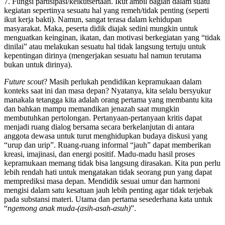
7. Fungsi partisipasi/keikutsertaan. Ikut ambil bagian dalam suatu
kegiatan sepertinya sesuatu hal yang remeh/tidak penting (seperti
ikut kerja bakti). Namun, sangat terasa dalam kehidupan
masyarakat. Maka, peserta didik diajak sedini mungkin untuk
menguatkan keinginan, ikatan, dan motivasi berkegiatan yang “tidak
dinilai” atau melakukan sesuatu hal tidak langsung tertuju untuk
kepentingan dirinya (mengerjakan sesuatu hal namun terutama
bukan untuk dirinya).
Future scout
? Masih perlukah pendidikan kepramukaan dalam
konteks saat ini dan masa depan? Nyatanya, kita selalu bersyukur
manakala tetangga kita adalah orang pertama yang membantu kita
dan bahkan mampu memandikan jenazah saat mungkin
membutuhkan pertolongan. Pertanyaan-pertanyaan kritis dapat
menjadi ruang dialog bersama secara berkelanjutan di antara
anggota dewasa untuk turut menghidupkan budaya diskusi yang
“urup dan urip”. Ruang-ruang informal “jauh” dapat memberikan
kreasi, imajinasi, dan energi positif. Madu-madu hasil proses
kepramukaan memang tidak bisa langsung dirasakan. Kita pun perlu
lebih rendah hati untuk mengatakan tidak seorang pun yang dapat
memprediksi masa depan. Mendidik sesuai umur dan harmoni
mengisi dalam satu kesatuan jauh lebih penting agar tidak terjebak
pada substansi materi. Utama dan pertama sesederhana kata untuk
“
ngemong anak muda-(asih-asah-asuh)
”.