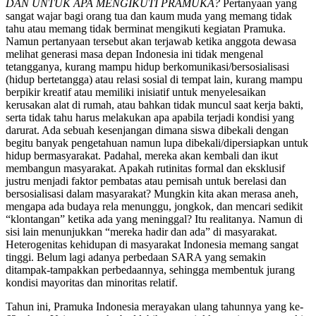
DAN UNTUK APA MENGIKUTI PRAMUKA?
Pertanyaan yang
sangat wajar bagi orang tua dan kaum muda yang memang tidak
tahu atau memang tidak berminat mengikuti kegiatan Pramuka.
Namun pertanyaan tersebut akan terjawab ketika anggota dewasa
melihat generasi masa depan Indonesia ini tidak mengenal
tetangganya, kurang mampu hidup berkomunikasi/bersosialisasi
(hidup bertetangga) atau relasi sosial di tempat lain, kurang mampu
berpikir kreatif atau memiliki inisiatif untuk menyelesaikan
kerusakan alat di rumah, atau bahkan tidak muncul saat kerja bakti,
serta tidak tahu harus melakukan apa apabila terjadi kondisi yang
darurat. Ada sebuah kesenjangan dimana siswa dibekali dengan
begitu banyak pengetahuan namun lupa dibekali/dipersiapkan untuk
hidup bermasyarakat. Padahal, mereka akan kembali dan ikut
membangun masyarakat. Apakah rutinitas formal dan eksklusif
justru menjadi faktor pembatas atau pemisah untuk berelasi dan
bersosialisasi dalam masyarakat? Mungkin kita akan merasa aneh,
mengapa ada budaya rela menunggu, jongkok, dan mencari sedikit
“klontangan” ketika ada yang meninggal? Itu realitanya. Namun di
sisi lain menunjukkan “mereka hadir dan ada” di masyarakat.
Heterogenitas kehidupan di masyarakat Indonesia memang sangat
tinggi. Belum lagi adanya perbedaan SARA yang semakin
ditampak-tampakkan perbedaannya, sehingga membentuk jurang
kondisi mayoritas dan minoritas relatif.
Tahun ini, Pramuka Indonesia merayakan ulang tahunnya yang ke-