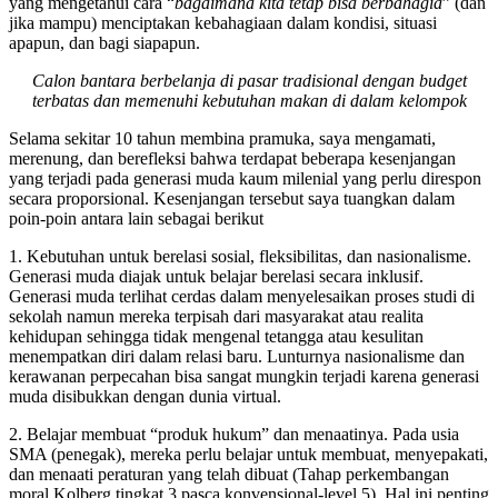
yang mengetahui cara “
bagaimana kita tetap bisa berbahagia
” (dan
jika mampu) menciptakan kebahagiaan dalam kondisi, situasi
apapun, dan bagi siapapun.
Calon bantara berbelanja di pasar tradisional dengan budget
terbatas dan memenuhi kebutuhan makan di dalam kelompok
Selama sekitar 10 tahun membina pramuka, saya mengamati,
merenung, dan berefleksi bahwa terdapat beberapa kesenjangan
yang terjadi pada generasi muda kaum milenial yang perlu direspon
secara proporsional. Kesenjangan tersebut saya tuangkan dalam
poin-poin antara lain sebagai berikut
1. Kebutuhan untuk berelasi sosial, fleksibilitas, dan nasionalisme.
Generasi muda diajak untuk belajar berelasi secara inklusif.
Generasi muda terlihat cerdas dalam menyelesaikan proses studi di
sekolah namun mereka terpisah dari masyarakat atau realita
kehidupan sehingga tidak mengenal tetangga atau kesulitan
menempatkan diri dalam relasi baru. Lunturnya nasionalisme dan
kerawanan perpecahan bisa sangat mungkin terjadi karena generasi
muda disibukkan dengan dunia virtual.
2. Belajar membuat “produk hukum” dan menaatinya. Pada usia
SMA (penegak), mereka perlu belajar untuk membuat, menyepakati,
dan menaati peraturan yang telah dibuat (Tahap perkembangan
moral Kolberg tingkat 3 pasca konvensional-level 5). Hal ini penting