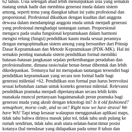
62 tahun. Usia setengah abad lebih menunjukkan usia yang semakin
matang untuk hadir dan membina generasi muda dalam sistem
among, seperti tema yang diangkat tahun ini yaitu profesional dan
proporsional. Profesional dikaitkan dengan kualitas dari anggota
dewasa dalam mendampingi anggota muda untuk menjadi generasi
yang profesional menghadapi tantangan zaman. Proporsional
mengacu pada usaha fungsional kepramukaan dalam harmoni
mengisi relung (fungsi) pendidikan kaum muda sesuai perannya
dengan mengoptimalkan sistem among yang bersumber dari Prinsip
Dasar Kepramukaan dan Metode Kepramukaan (PDK-MK). Hal ini
semakin penting manakala sistem pendidikan formal memiliki
batasan-batasan jangkauan sejalan perkembangan peradaban dan
profesionalisme, dimana rasio/nalar benar-benar dibentuk dan lebih
dikedepankan. Tentunya hal ini merupakan tantangan tersendiri bagi
pendidikan kepramukaan yang secara non formal hadir bagi
generasi miilenial +62. Pendidikan non formal pun harus berevolusi
sesuai kebutuhan zaman untuk konteks generasi milenial. Relevansi
pendidikan pramuka menjadi dipertanyakan secara lebih kritis
manakala muncul pertanyaan bagaimanakah peran pramuka bagi
generasi muda yang akrab dengan teknologi ini?
I
s it old fashioned?
semaphore, morse code
,
and so on?
Right now we have strava!
W
e
have WA!
Tapi tetap kesasar walaupun menggunakan aplikasi maps,
tidak tahu bahwa dirinya masuk jalur tol, tidak tahu arah pulang ke
rumah sendirian, tidak tahu arah utara-selatan-barat-timur posisi
kotanya (hal mendasar yang didapatkan pada umur 8 tahun dan