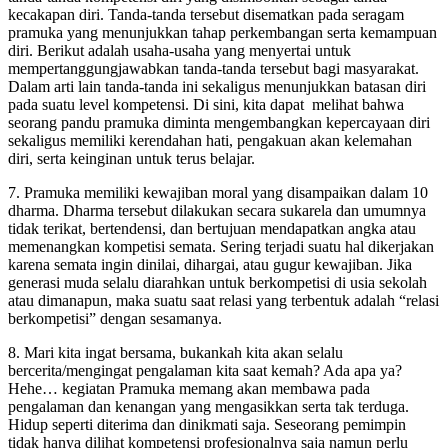
kecakapan diri. Tanda-tanda tersebut disematkan pada seragam
pramuka yang menunjukkan tahap perkembangan serta kemampuan
diri. Berikut adalah usaha-usaha yang menyertai untuk
mempertanggungjawabkan tanda-tanda tersebut bagi masyarakat.
Dalam arti lain tanda-tanda ini sekaligus menunjukkan batasan diri
pada suatu level kompetensi. Di sini, kita dapat melihat bahwa
seorang pandu pramuka diminta mengembangkan kepercayaan diri
sekaligus memiliki kerendahan hati, pengakuan akan kelemahan
diri, serta keinginan untuk terus belajar.
7. Pramuka memiliki kewajiban moral yang disampaikan dalam 10
dharma. Dharma tersebut dilakukan secara sukarela dan umumnya
tidak terikat, bertendensi, dan bertujuan mendapatkan angka atau
memenangkan kompetisi semata. Sering terjadi suatu hal dikerjakan
karena semata ingin dinilai, dihargai, atau gugur kewajiban. Jika
generasi muda selalu diarahkan untuk berkompetisi di usia sekolah
atau dimanapun, maka suatu saat relasi yang terbentuk adalah “relasi
berkompetisi” dengan sesamanya.
8. Mari kita ingat bersama, bukankah kita akan selalu
bercerita/mengingat pengalaman kita saat kemah? Ada apa ya?
Hehe… kegiatan Pramuka memang akan membawa pada
pengalaman dan kenangan yang mengasikkan serta tak terduga.
Hidup seperti diterima dan dinikmati saja. Seseorang pemimpin
tidak hanya dilihat kompetensi profesionalnya saja namun perlu