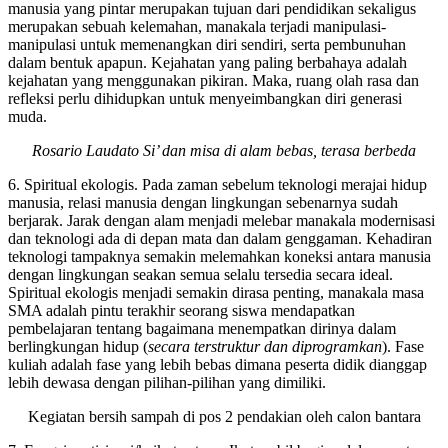
manusia yang pintar merupakan tujuan dari pendidikan sekaligus
merupakan sebuah kelemahan, manakala terjadi manipulasi-
manipulasi untuk memenangkan diri sendiri, serta pembunuhan
dalam bentuk apapun. Kejahatan yang paling berbahaya adalah
kejahatan yang menggunakan pikiran. Maka, ruang olah rasa dan
refleksi perlu dihidupkan untuk menyeimbangkan diri generasi
muda.
Rosario Laudato Si’ dan misa di alam bebas, terasa berbeda
6. Spiritual ekologis. Pada zaman sebelum teknologi merajai hidup
manusia, relasi manusia dengan lingkungan sebenarnya sudah
berjarak. Jarak dengan alam menjadi melebar manakala modernisasi
dan teknologi ada di depan mata dan dalam genggaman. Kehadiran
teknologi tampaknya semakin melemahkan koneksi antara manusia
dengan lingkungan seakan semua selalu tersedia secara ideal.
Spiritual ekologis menjadi semakin dirasa penting, manakala masa
SMA adalah pintu terakhir seorang siswa mendapatkan
pembelajaran tentang bagaimana menempatkan dirinya dalam
berlingkungan hidup (
secara terstruktur dan diprogramkan
). Fase
kuliah adalah fase yang lebih bebas dimana peserta didik dianggap
lebih dewasa dengan pilihan-pilihan yang dimiliki.
Kegiatan bersih sampah di pos 2 pendakian oleh calon bantara