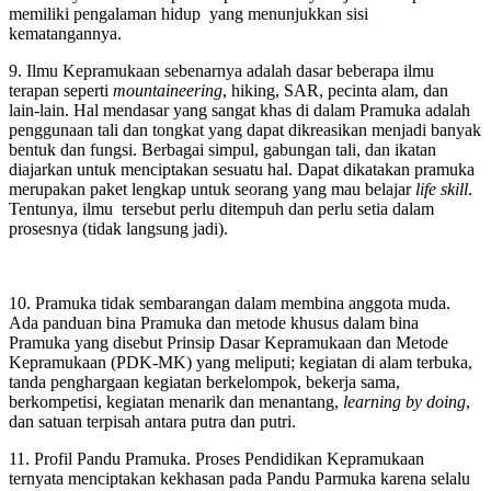
memiliki pengalaman hidup yang menunjukkan sisi
kematangannya.
9. Ilmu Kepramukaan sebenarnya adalah dasar beberapa ilmu
terapan seperti
mountaineering
, hiking, SAR, pecinta alam, dan
lain-lain. Hal mendasar yang sangat khas di dalam Pramuka adalah
penggunaan tali dan tongkat yang dapat dikreasikan menjadi banyak
bentuk dan fungsi. Berbagai simpul, gabungan tali, dan ikatan
diajarkan untuk menciptakan sesuatu hal. Dapat dikatakan pramuka
merupakan paket lengkap untuk seorang yang mau belajar
life skill
.
Tentunya, ilmu tersebut perlu ditempuh dan perlu setia dalam
prosesnya (tidak langsung jadi).
10. Pramuka tidak sembarangan dalam membina anggota muda.
Ada panduan bina Pramuka dan metode khusus dalam bina
Pramuka yang disebut Prinsip Dasar Kepramukaan dan Metode
Kepramukaan (PDK-MK) yang meliputi; kegiatan di alam terbuka,
tanda penghargaan kegiatan berkelompok, bekerja sama,
berkompetisi, kegiatan menarik dan menantang,
learning by doing
,
dan satuan terpisah antara putra dan putri.
11. Profil Pandu Pramuka. Proses Pendidikan Kepramukaan
ternyata menciptakan kekhasan pada Pandu Parmuka karena selalu