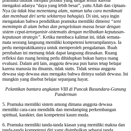
pramuka dididik menjadi pribadi yang sangat lentur karena
mengakui adanya “daya yang lebih besar”, yaitu Allah dan ciptaan-
Nya (
ia tidak bisa menentang alam, namun tahu cara menikmati
dan membuat diri serta sekitarnya bahagia
). Di sini, saya ingin
mengatakan bahwa pendidikan pramuka memiliki dimensi
“seni
memimpin di alam bebas dan pengelolaan massa besar dengan
sistem cepat-terorganisir-sistematis dengan melibatkan keputusan-
keputusan strategis”
. Ketika membaca kalimat ini, tidak semata-
mata seorang langsung memiliki kompetensi keterampilannya. Ia
perlu mempraktikannya untuk memperoleh pengalaman. Buah
perubahan ini memang tidak dapat langsung dirasakan. Ruang
refleksi dan ruang hening perlu dihidupkan bukan hanya ruang
evaluasi. Dalam arti lain, anggota dewasa pun harus tetap belajar
karena manusia itu dinamis, tidak statis. Tidak semua anggota
dewasa siap dewasa atau mengaku bahwa dirinya sudah dewasa. Ini
mungkin yang disebut belajar sepanjang hayat.
Pelantikan bantara angkatan VIII di Puncak Basundara-Gunung
Panderman
5. Pramuka memiliki sistem among dimana anggota dewasa
memiliki cara-cara mendidik dan mendamping perkembangan
spiritual, karakter, dan kompetensi kaum muda.
6. Pramuka memiliki tanda-tanda kiasan yang memiliki makna dan
tanda-tanda kompetensi diri yang disimbolkan sebagai tanda