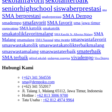
sekolahfavorit
sekolahterbaik
seniorhighschool
siswaberprestasi
sma
SMA berprestasi
SMA Dempo
smaberprestasi
smafavorit
SMA favorit
smadempo
sma jawa timur
SMA katolik
smakatolik
smajawatimur
smakatolikfavoritmalang
SMA
SMA Katolik St. Albertus Malang
smaswastafavorit
Malang
smamalang
sma swasta
SMA Nasional
smaswastakatolik
smaswastakatolikterbaikmalang
smaterbaik
smaswastamalang
smaswastaterbaik
SMA terbaik
vivadempo
tabloid sekolah
undangan orangtua
Viva Dempo
Hubungi Kami
(+62) 341 564556
sma@dempoku.com
(+62) 341 552017
Jl. Talang 1, Malang 65112, Jawa Timur, Indonesia
Hotline :
+62 813 3006 9700
Tata Usaha :
+62 812 4974 9964