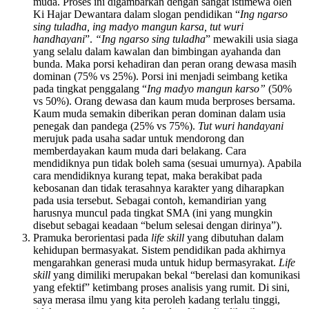
muda. Proses ini digambarkan dengan sangat istimewa oleh
Ki Hajar Dewantara dalam slogan pendidikan “
I
ng ngarso
sing tuladha, ing madyo mangun karsa, tut wuri
handhayani
”.
“Ing ngarso sing tuladha
” mewakili usia siaga
yang selalu dalam kawalan dan bimbingan ayahanda dan
bunda. Maka porsi kehadiran dan peran orang dewasa masih
dominan (75% vs 25%). Porsi ini menjadi seimbang ketika
pada tingkat penggalang “
I
ng madyo mangun karso”
(50%
vs 50%). Orang dewasa dan kaum muda berproses bersama.
Kaum muda semakin diberikan peran dominan dalam usia
penegak dan pandega (25% vs 75%).
Tut wuri handayani
merujuk pada usaha sadar untuk mendorong dan
memberdayakan kaum muda dari belakang. Cara
mendidiknya pun tidak boleh sama (sesuai umurnya). Apabila
cara mendidiknya kurang tepat, maka berakibat pada
kebosanan dan tidak terasahnya karakter yang diharapkan
pada usia tersebut. Sebagai contoh, kemandirian yang
harusnya muncul pada tingkat SMA (ini yang mungkin
disebut sebagai keadaan “belum selesai dengan dirinya”).
Pramuka berorientasi pada
life skill
yang dibutuhan dalam
kehidupan bermasyakat. Sistem pendidikan pada akhirnya
mengarahkan generasi muda untuk hidup bermasyrakat.
Life
skill
yang dimiliki merupakan bekal “berelasi dan komunikasi
yang efektif” ketimbang proses analisis yang rumit. Di sini,
saya merasa ilmu yang kita peroleh kadang terlalu tinggi,