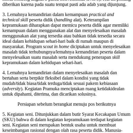
diberikan karena pada suatu tempat pasti ada adab yang dijunjung.
3. Lemahnya kemandirian dalam kemampuan
practical and
technical
skill
peserta didik (
handling
alat). Keterampilan
kepramukaan diharapkan dapat memicu peserta didik agar memiliki
kemampuan dalam menggunakan alat dan menyelesaikan masalah
menggunakan alat yang tersedia atau bahkan tidak tersedia secara
ideal dalam kehidupan sehari-hari baik di rumah maupun di
masyarakat. Program s
cout in home
diciptakan untuk menyelesaikan
masalah tidak terhubungnya/lemahnya kemandirian peserta dalam
menyelesaikan suatu masalah serta mendukung penerapan
skill
kepramukaan dalam kehidupan sehari-hari.
4. Lemahnya kemandirian dalam menyelesaikan masalah dan
bertahan serta berpikir fleksibel dalam kondisi yang tidak
mudah/tidak biasa/tidak terduga/tidak sesuai pakem kebiasaan
(
adversity
). Kegiatan Pramuka menciptakan ruang ketidakidealan
untuk dipahami, diterima, dan dicarikan solusinya.
Persiapan sebelum berangkat menuju pos berikutnya
5. Kegiatan seni. Ditunjukkan dalam butir Syarat Kecakapan Umum
(SKU) bahwa di dalam kegiatan kepramukaan terdapat kegiatan
seni. Kegiatan seni merupakan bentuk usaha untuk membuat
keseimbangan rasional dengan olah rasa peserta didik. Manusia-