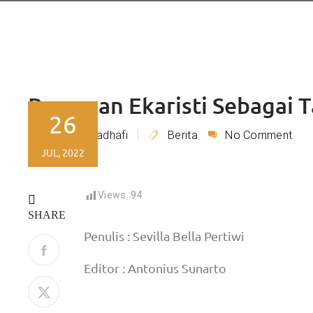
Perayaan Ekaristi Sebagai 
26
Rizky Kadhafi
Berita
No Comment
By
JUL, 2022
Views :
94
SHARE
Penulis : Sevilla Bella Pertiwi
Editor : Antonius Sunarto