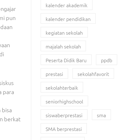
kalender akademik
engajar
mi pun
kalender pendidikan
adaan
kegiatan sekolah
ayaan
majalah sekolah
di
Peserta Didik Baru
ppdb
prestasi
sekolahfavorit
siskus
sekolahterbaik
a para
seniorhighschool
 bisa
siswaberprestasi
sma
n berkat
SMA berprestasi