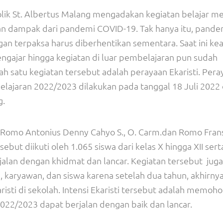
lik St. Albertus Malang mengadakan kegiatan belajar m
kan dampak dari pandemi COVID-19. Tak hanya itu, pande
an terpaksa harus diberhentikan sementara. Saat ini ke
mengajar hingga kegiatan di luar pembelajaran pun sudah
alah satu kegiatan tersebut adalah perayaan Ekaristi. Per
pelajaran 2022/2023 dilakukan pada tanggal 18 Juli 2022 
g.
h Romo Antonius Denny Cahyo S., O. Carm.dan Romo Fran
sebut diikuti oleh 1.065 siswa dari kelas X hingga XII sert
jalan dengan khidmat dan lancar. Kegiatan tersebut juga
 karyawan, dan siswa karena setelah dua tahun, akhirnya
sti di sekolah. Intensi Ekaristi tersebut adalah memoho
22/2023 dapat berjalan dengan baik dan lancar.