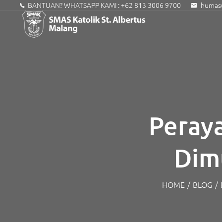
BANTUAN? WHATSAPP KAMI :
+62 813 3006 9700
humas@
Peraya
Dim
HOME
/
BLOG
/