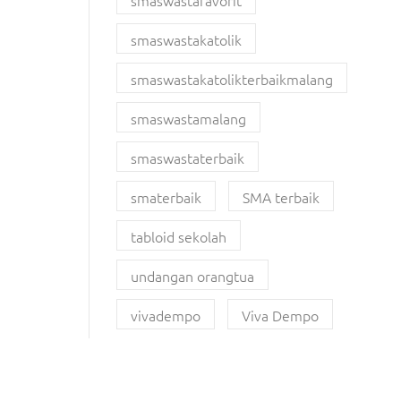
smaswastafavorit
smaswastakatolik
smaswastakatolikterbaikmalang
smaswastamalang
smaswastaterbaik
smaterbaik
SMA terbaik
tabloid sekolah
undangan orangtua
vivadempo
Viva Dempo