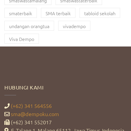
smaswastamalang
smaswastaterbaik
smaterbaik
SMA terbaik
tabloid sekolah
undangan orangtua
vivadempo
Viva Dempo
HUBUNGI KAMI
(+62) 341 564556
sma@dempoku.com
(+62) 341 552017
Jl. Talang 1, Malang 65112, Jawa Timur, Indonesia