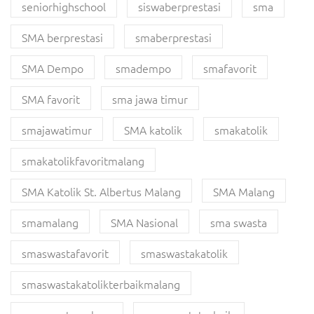
seniorhighschool
siswaberprestasi
sma
SMA berprestasi
smaberprestasi
SMA Dempo
smadempo
smafavorit
SMA favorit
sma jawa timur
smajawatimur
SMA katolik
smakatolik
smakatolikfavoritmalang
SMA Katolik St. Albertus Malang
SMA Malang
smamalang
SMA Nasional
sma swasta
smaswastafavorit
smaswastakatolik
smaswastakatolikterbaikmalang