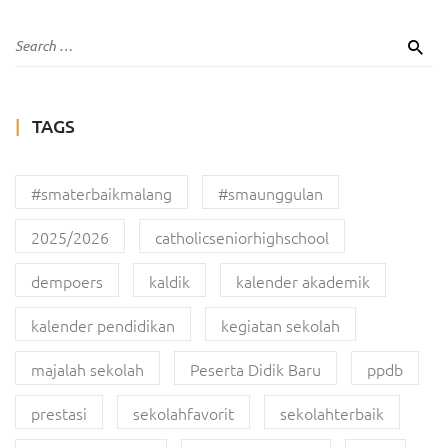
TAGS
#smaterbaikmalang
#smaunggulan
2025/2026
catholicseniorhighschool
dempoers
kaldik
kalender akademik
kalender pendidikan
kegiatan sekolah
majalah sekolah
Peserta Didik Baru
ppdb
prestasi
sekolahfavorit
sekolahterbaik