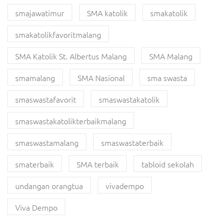
smajawatimur
SMA katolik
smakatolik
smakatolikfavoritmalang
SMA Katolik St. Albertus Malang
SMA Malang
smamalang
SMA Nasional
sma swasta
smaswastafavorit
smaswastakatolik
smaswastakatolikterbaikmalang
smaswastamalang
smaswastaterbaik
smaterbaik
SMA terbaik
tabloid sekolah
undangan orangtua
vivadempo
Viva Dempo