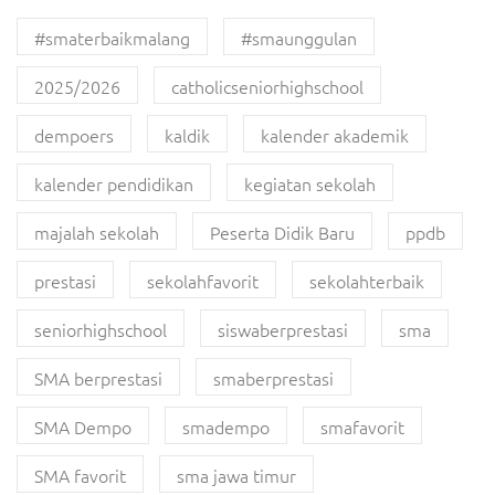
#smaterbaikmalang
#smaunggulan
2025/2026
catholicseniorhighschool
dempoers
kaldik
kalender akademik
kalender pendidikan
kegiatan sekolah
majalah sekolah
Peserta Didik Baru
ppdb
prestasi
sekolahfavorit
sekolahterbaik
seniorhighschool
siswaberprestasi
sma
SMA berprestasi
smaberprestasi
SMA Dempo
smadempo
smafavorit
SMA favorit
sma jawa timur