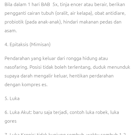
Bila dalam 1 hari BAB 5x, tinja encer atau berair, berikan
pengganti cairan tubuh (oralit, air kelapa), obat antidiare,
probiotik (pada anak-anak), hindari makanan pedas dan
asam.
4. Epitaksis (Mimisan)
Pendarahan yang keluar dari rongga hidung atau
nasofaring. Posisi tidak boleh terlentang, duduk menunduk
supaya darah mengalir keluar, hentikan perdarahan
dengan kompres es.
5. Luka
6. Luka Akut: baru saja terjadi, contoh luka robek, luka
gores
7. Luka Kronis: tidak kunjung sembuh, waktu sembuh 1-2