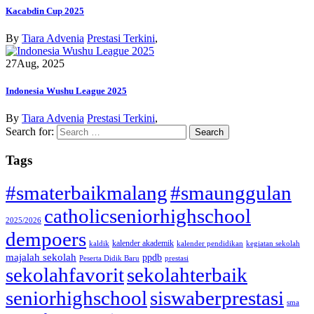
Kacabdin Cup 2025
By
Tiara Advenia
Prestasi Terkini
,
27
Aug, 2025
Indonesia Wushu League 2025
By
Tiara Advenia
Prestasi Terkini
,
Search for:
Tags
#smaterbaikmalang
#smaunggulan
catholicseniorhighschool
2025/2026
dempoers
kalender akademik
kaldik
kalender pendidikan
kegiatan sekolah
majalah sekolah
ppdb
Peserta Didik Baru
prestasi
sekolahfavorit
sekolahterbaik
seniorhighschool
siswaberprestasi
sma