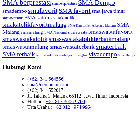
SMA berprestasi
SMA Dempo
smaberprestasi
smafavorit
SMA favorit
smadempo
sma jawa timur
SMA katolik
smakatolik
smajawatimur
smakatolikfavoritmalang
SMA
SMA Katolik St. Albertus Malang
smaswastafavorit
Malang
smamalang
sma swasta
SMA Nasional
smaswastakatolik
smaswastakatolikterbaikmalang
smaterbaik
smaswastamalang
smaswastaterbaik
SMA terbaik
vivadempo
tabloid sekolah
undangan orangtua
Viva Dempo
Hubungi Kami
(+62) 341 564556
sma@dempoku.com
(+62) 341 552017
Jl. Talang 1, Malang 65112, Jawa Timur, Indonesia
Hotline :
+62 813 3006 9700
Tata Usaha :
+62 812 4974 9964