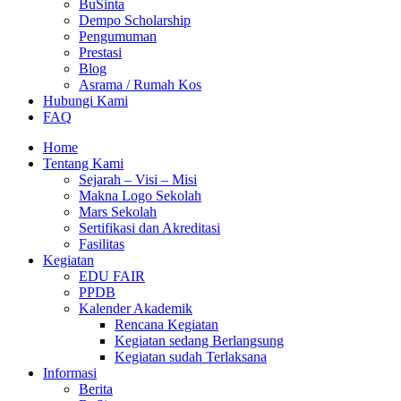
BuSinta
Dempo Scholarship
Pengumuman
Prestasi
Blog
Asrama / Rumah Kos
Hubungi Kami
FAQ
Home
Tentang Kami
Sejarah – Visi – Misi
Makna Logo Sekolah
Mars Sekolah
Sertifikasi dan Akreditasi
Fasilitas
Kegiatan
EDU FAIR
PPDB
Kalender Akademik
Rencana Kegiatan
Kegiatan sedang Berlangsung
Kegiatan sudah Terlaksana
Informasi
Berita