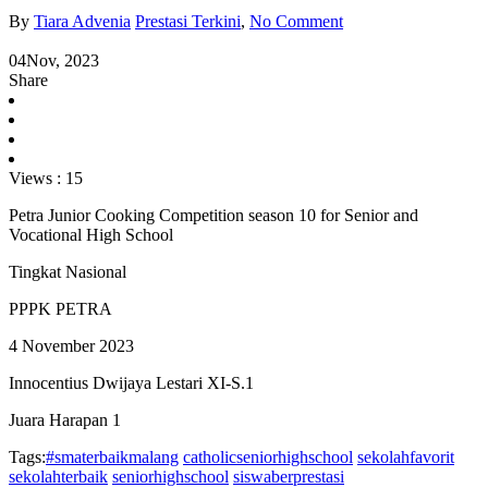
By
Tiara Advenia
Prestasi Terkini
,
No Comment
04
Nov, 2023
Share
Views :
15
Petra Junior Cooking Competition season 10 for Senior and
Vocational High School
Tingkat Nasional
PPPK PETRA
4 November 2023
Innocentius Dwijaya Lestari XI-S.1
Juara Harapan 1
Tags:
#smaterbaikmalang
catholicseniorhighschool
sekolahfavorit
sekolahterbaik
seniorhighschool
siswaberprestasi