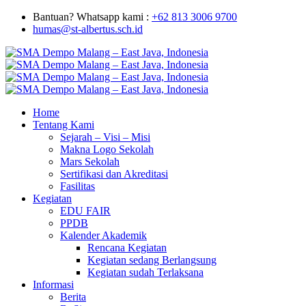
Bantuan? Whatsapp kami :
+62 813 3006 9700
humas@st-albertus.sch.id
Home
Tentang Kami
Sejarah – Visi – Misi
Makna Logo Sekolah
Mars Sekolah
Sertifikasi dan Akreditasi
Fasilitas
Kegiatan
EDU FAIR
PPDB
Kalender Akademik
Rencana Kegiatan
Kegiatan sedang Berlangsung
Kegiatan sudah Terlaksana
Informasi
Berita