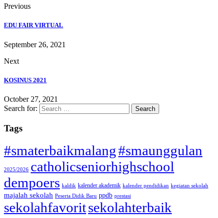
Previous
EDU FAIR VIRTUAL
September 26, 2021
Next
KOSINUS 2021
October 27, 2021
Search for:
Tags
#smaterbaikmalang
#smaunggulan
catholicseniorhighschool
2025/2026
dempoers
kalender akademik
kaldik
kalender pendidikan
kegiatan sekolah
majalah sekolah
ppdb
Peserta Didik Baru
prestasi
sekolahfavorit
sekolahterbaik