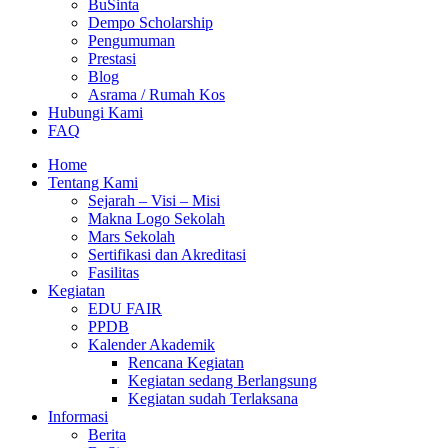
BuSinta
Dempo Scholarship
Pengumuman
Prestasi
Blog
Asrama / Rumah Kos
Hubungi Kami
FAQ
Home
Tentang Kami
Sejarah – Visi – Misi
Makna Logo Sekolah
Mars Sekolah
Sertifikasi dan Akreditasi
Fasilitas
Kegiatan
EDU FAIR
PPDB
Kalender Akademik
Rencana Kegiatan
Kegiatan sedang Berlangsung
Kegiatan sudah Terlaksana
Informasi
Berita