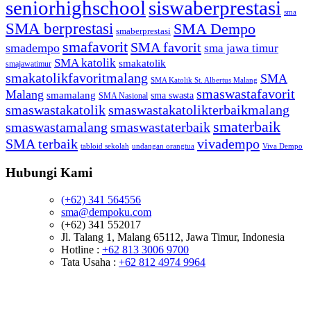
seniorhighschool
siswaberprestasi
sma
SMA berprestasi
SMA Dempo
smaberprestasi
smafavorit
SMA favorit
smadempo
sma jawa timur
SMA katolik
smakatolik
smajawatimur
smakatolikfavoritmalang
SMA
SMA Katolik St. Albertus Malang
smaswastafavorit
Malang
smamalang
sma swasta
SMA Nasional
smaswastakatolik
smaswastakatolikterbaikmalang
smaterbaik
smaswastamalang
smaswastaterbaik
SMA terbaik
vivadempo
tabloid sekolah
undangan orangtua
Viva Dempo
Hubungi Kami
(+62) 341 564556
sma@dempoku.com
(+62) 341 552017
Jl. Talang 1, Malang 65112, Jawa Timur, Indonesia
Hotline :
+62 813 3006 9700
Tata Usaha :
+62 812 4974 9964