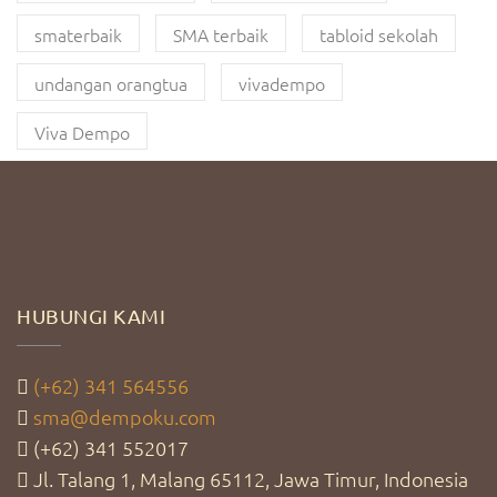
smaterbaik
SMA terbaik
tabloid sekolah
undangan orangtua
vivadempo
Viva Dempo
HUBUNGI KAMI
(+62) 341 564556
sma@dempoku.com
(+62) 341 552017
Jl. Talang 1, Malang 65112, Jawa Timur, Indonesia