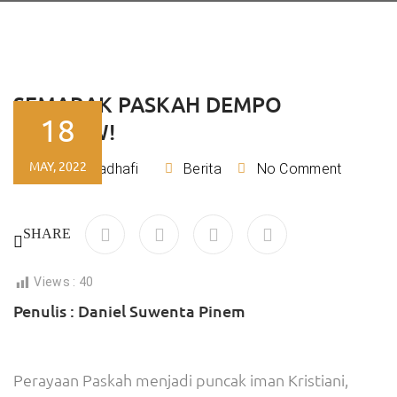
SEMARAK PASKAH DEMPO
18
AWWWW!
MAY, 2022
Rizky Kadhafi
Berita
No Comment
By
SHARE
Views :
40
Penulis : Daniel Suwenta Pinem
Perayaan Paskah menjadi puncak iman Kristiani,