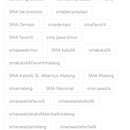
SMA berprestasi
smaberprestasi
SMA Dempo
smadempo
smafavorit
SMA favorit
sma jawa timur
smajawatimur
SMA katolik
smakatolik
smakatolikfavoritmalang
SMA Katolik St. Albertus Malang
SMA Malang
smamalang
SMA Nasional
sma swasta
smaswastafavorit
smaswastakatolik
smaswastakatolikterbaikmalang
smaswastamalang
smaswastaterbaik