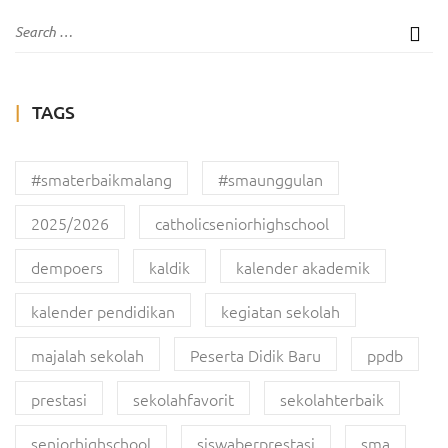
TAGS
#smaterbaikmalang
#smaunggulan
2025/2026
catholicseniorhighschool
dempoers
kaldik
kalender akademik
kalender pendidikan
kegiatan sekolah
majalah sekolah
Peserta Didik Baru
ppdb
prestasi
sekolahfavorit
sekolahterbaik
seniorhighschool
siswaberprestasi
sma