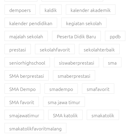
dempoers
kaldik
kalender akademik
kalender pendidikan
kegiatan sekolah
majalah sekolah
Peserta Didik Baru
ppdb
prestasi
sekolahfavorit
sekolahterbaik
seniorhighschool
siswaberprestasi
sma
SMA berprestasi
smaberprestasi
SMA Dempo
smadempo
smafavorit
SMA favorit
sma jawa timur
smajawatimur
SMA katolik
smakatolik
smakatolikfavoritmalang