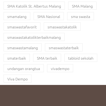
SMA Katolik St. Albertus Malang
SMA Malang
smamalang
SMA Nasional
sma swasta
smaswastafavorit
smaswastakatolik
smaswastakatolikterbaikmalang
smaswastamalang
smaswastaterbaik
smaterbaik
SMA terbaik
tabloid sekolah
undangan orangtua
vivadempo
Viva Dempo