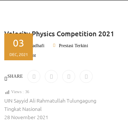
Velocity Physics Competition 2021
03
Rizky Kadhafi
Prestasi Terkini
By
DEC, 2021
No Comment
SHARE
Views :
36
UIN Sayyid Ali Rahmatullah Tulungagung
Tingkat Nasional
28 November 2021