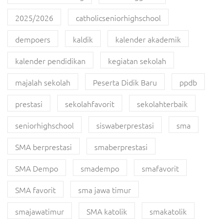
2025/2026
catholicseniorhighschool
dempoers
kaldik
kalender akademik
kalender pendidikan
kegiatan sekolah
majalah sekolah
Peserta Didik Baru
ppdb
prestasi
sekolahfavorit
sekolahterbaik
seniorhighschool
siswaberprestasi
sma
SMA berprestasi
smaberprestasi
SMA Dempo
smadempo
smafavorit
SMA favorit
sma jawa timur
smajawatimur
SMA katolik
smakatolik