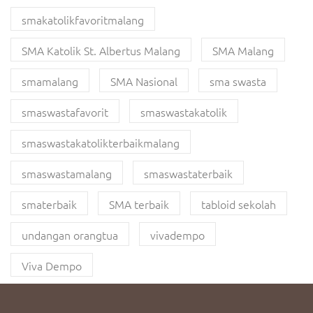
smakatolikfavoritmalang
SMA Katolik St. Albertus Malang
SMA Malang
smamalang
SMA Nasional
sma swasta
smaswastafavorit
smaswastakatolik
smaswastakatolikterbaikmalang
smaswastamalang
smaswastaterbaik
smaterbaik
SMA terbaik
tabloid sekolah
undangan orangtua
vivadempo
Viva Dempo