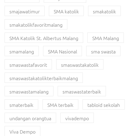
smajawatimur
SMA katolik
smakatolik
smakatolikfavoritmalang
SMA Katolik St. Albertus Malang
SMA Malang
smamalang
SMA Nasional
sma swasta
smaswastafavorit
smaswastakatolik
smaswastakatolikterbaikmalang
smaswastamalang
smaswastaterbaik
smaterbaik
SMA terbaik
tabloid sekolah
undangan orangtua
vivadempo
Viva Dempo