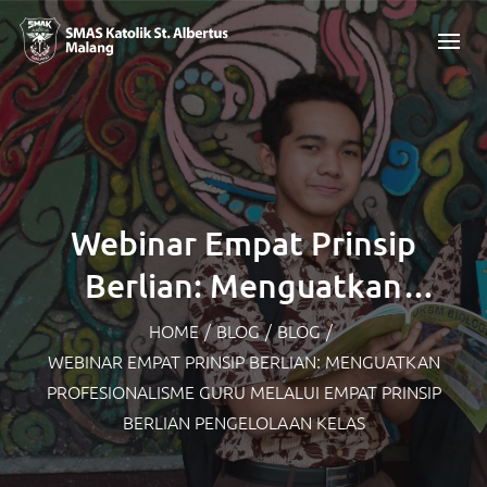
Webinar Empat Prinsip
Berlian: Menguatkan
profesionalisme Guru melalui
HOME
/
BLOG
/
BLOG
/
WEBINAR EMPAT PRINSIP BERLIAN: MENGUATKAN
Empat Prinsip Berlian
PROFESIONALISME GURU MELALUI EMPAT PRINSIP
Pengelolaan Kelas
BERLIAN PENGELOLAAN KELAS