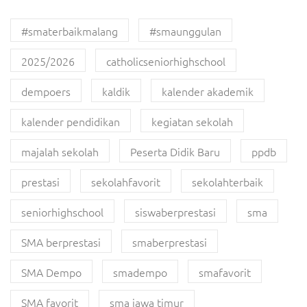
#smaterbaikmalang
#smaunggulan
2025/2026
catholicseniorhighschool
dempoers
kaldik
kalender akademik
kalender pendidikan
kegiatan sekolah
majalah sekolah
Peserta Didik Baru
ppdb
prestasi
sekolahfavorit
sekolahterbaik
seniorhighschool
siswaberprestasi
sma
SMA berprestasi
smaberprestasi
SMA Dempo
smadempo
smafavorit
SMA favorit
sma jawa timur