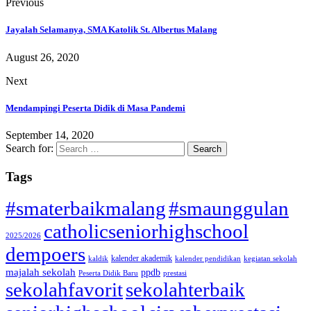
Previous
Jayalah Selamanya, SMA Katolik St. Albertus Malang
August 26, 2020
Next
Mendampingi Peserta Didik di Masa Pandemi
September 14, 2020
Search for:
Tags
#smaterbaikmalang
#smaunggulan
catholicseniorhighschool
2025/2026
dempoers
kalender akademik
kaldik
kalender pendidikan
kegiatan sekolah
majalah sekolah
ppdb
Peserta Didik Baru
prestasi
sekolahfavorit
sekolahterbaik