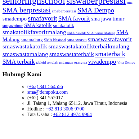
seniorhighschool
siswaberprestasi
sma
SMA berprestasi
SMA Dempo
smaberprestasi
smafavorit
SMA favorit
smadempo
sma jawa timur
SMA katolik
smakatolik
smajawatimur
smakatolikfavoritmalang
SMA
SMA Katolik St. Albertus Malang
smaswastafavorit
Malang
smamalang
sma swasta
SMA Nasional
smaswastakatolik
smaswastakatolikterbaikmalang
smaterbaik
smaswastamalang
smaswastaterbaik
SMA terbaik
vivadempo
tabloid sekolah
undangan orangtua
Viva Dempo
Hubungi Kami
(+62) 341 564556
sma@dempoku.com
(+62) 341 552017
Jl. Talang 1, Malang 65112, Jawa Timur, Indonesia
Hotline :
+62 813 3006 9700
Tata Usaha :
+62 812 4974 9964