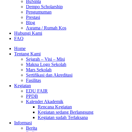
BuSinta
Dempo Scholarship
Pengumuman
Prestasi
Blog
Asrama / Rumah Kos
Hubungi Kami
FAQ
Home
Tentang Kami
Sejarah – Visi – Misi
Makna Logo Sekolah
Mars Sekolah
Sertifikasi dan Akreditasi
Fasilitas
Kegiatan
EDU FAIR
PPDB
Kalender Akademik
Rencana Kegiatan
Kegiatan sedang Berlangsung
Kegiatan sudah Terlaksana
Informasi
Berita