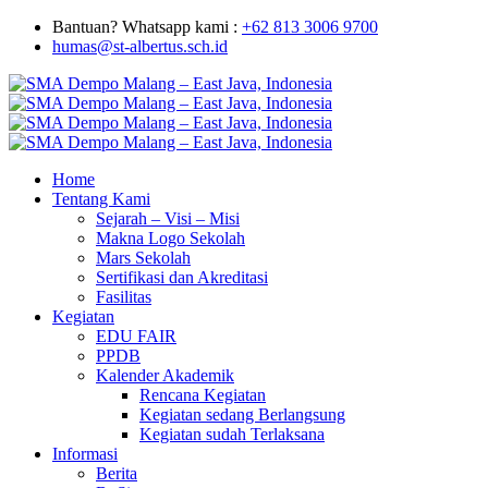
Bantuan? Whatsapp kami :
+62 813 3006 9700
humas@st-albertus.sch.id
Home
Tentang Kami
Sejarah – Visi – Misi
Makna Logo Sekolah
Mars Sekolah
Sertifikasi dan Akreditasi
Fasilitas
Kegiatan
EDU FAIR
PPDB
Kalender Akademik
Rencana Kegiatan
Kegiatan sedang Berlangsung
Kegiatan sudah Terlaksana
Informasi
Berita