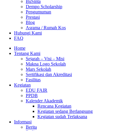
BuSinta
Dempo Scholarship
Pengumuman
Prestasi
Blog
Asrama / Rumah Kos
Hubungi Kami
FAQ
Home
Tentang Kami
Sejarah – Visi – Misi
Makna Logo Sekolah
Mars Sekolah
Sertifikasi dan Akreditasi
Fasilitas
Kegiatan
EDU FAIR
PPDB
Kalender Akademik
Rencana Kegiatan
Kegiatan sedang Berlangsung
Kegiatan sudah Terlaksana
Informasi
Berita