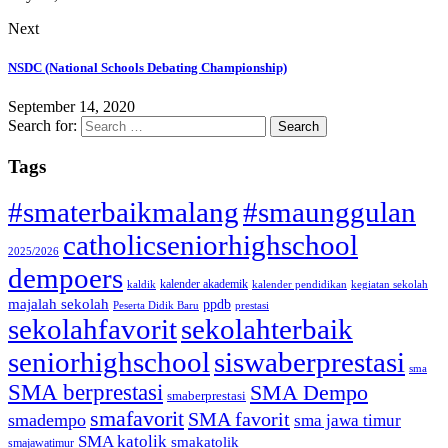
Next
NSDC (National Schools Debating Championship)
September 14, 2020
Search for:
Tags
#smaterbaikmalang
#smaunggulan
catholicseniorhighschool
2025/2026
dempoers
kalender akademik
kaldik
kalender pendidikan
kegiatan sekolah
majalah sekolah
ppdb
Peserta Didik Baru
prestasi
sekolahfavorit
sekolahterbaik
seniorhighschool
siswaberprestasi
sma
SMA berprestasi
SMA Dempo
smaberprestasi
smafavorit
SMA favorit
smadempo
sma jawa timur
SMA katolik
smakatolik
smajawatimur