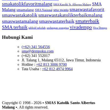
smakatolikfavoritmalang
SMA
SMA Katolik St. Albertus Malang
smaswastafavorit
Malang
smamalang
sma swasta
SMA Nasional
smaswastakatolik
smaswastakatolikterbaikmalang
smaterbaik
smaswastamalang
smaswastaterbaik
SMA terbaik
vivadempo
tabloid sekolah
undangan orangtua
Viva Dempo
Hubungi Kami
(+62) 341 564556
sma@dempoku.com
(+62) 341 552017
Jl. Talang 1, Malang 65112, Jawa Timur, Indonesia
Hotline :
+62 813 3006 9700
Tata Usaha :
+62 812 4974 9964
Copyright © 1998 -
2026
• SMAS Katolik Santo Albertus
Malang •
. All rights reserved.