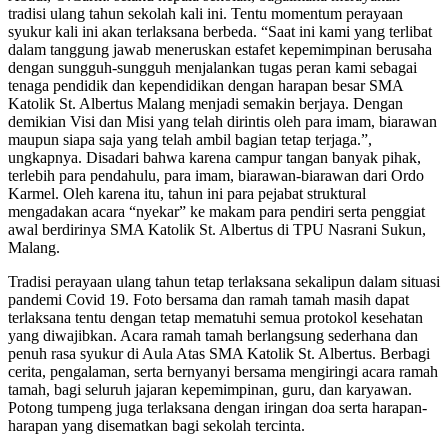
tradisi ulang tahun sekolah kali ini. Tentu momentum perayaan
syukur kali ini akan terlaksana berbeda. “Saat ini kami yang terlibat
dalam tanggung jawab meneruskan estafet kepemimpinan berusaha
dengan sungguh-sungguh menjalankan tugas peran kami sebagai
tenaga pendidik dan kependidikan dengan harapan besar SMA
Katolik St. Albertus Malang menjadi semakin berjaya. Dengan
demikian Visi dan Misi yang telah dirintis oleh para imam, biarawan
maupun siapa saja yang telah ambil bagian tetap terjaga.”,
ungkapnya. Disadari bahwa karena campur tangan banyak pihak,
terlebih para pendahulu, para imam, biarawan-biarawan dari Ordo
Karmel. Oleh karena itu, tahun ini para pejabat struktural
mengadakan acara “nyekar” ke makam para pendiri serta penggiat
awal berdirinya SMA Katolik St. Albertus di TPU Nasrani Sukun,
Malang.
Tradisi perayaan ulang tahun tetap terlaksana sekalipun dalam situasi
pandemi Covid 19. Foto bersama dan ramah tamah masih dapat
terlaksana tentu dengan tetap mematuhi semua protokol kesehatan
yang diwajibkan. Acara ramah tamah berlangsung sederhana dan
penuh rasa syukur di Aula Atas SMA Katolik St. Albertus. Berbagi
cerita, pengalaman, serta bernyanyi bersama mengiringi acara ramah
tamah, bagi seluruh jajaran kepemimpinan, guru, dan karyawan.
Potong tumpeng juga terlaksana dengan iringan doa serta harapan-
harapan yang disematkan bagi sekolah tercinta.