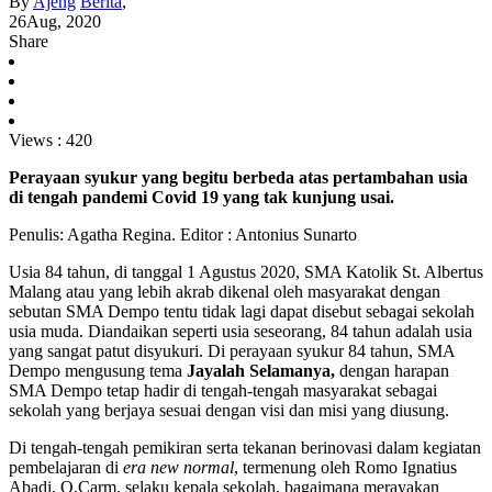
By
Ajeng
Berita
,
26
Aug, 2020
Share
Views :
420
Perayaan syukur yang begitu berbeda atas pertambahan usia
di tengah pandemi Covid 19 yang tak kunjung usai.
Penulis: Agatha Regina. Editor : Antonius Sunarto
Usia 84 tahun, di tanggal 1 Agustus 2020, SMA Katolik St. Albertus
Malang atau yang lebih akrab dikenal oleh masyarakat dengan
sebutan SMA Dempo tentu tidak lagi dapat disebut sebagai sekolah
usia muda. Diandaikan seperti usia seseorang, 84 tahun adalah usia
yang sangat patut disyukuri. Di perayaan syukur 84 tahun, SMA
Dempo mengusung tema
Jayalah Selamanya,
dengan harapan
SMA Dempo tetap hadir di tengah-tengah masyarakat sebagai
sekolah yang berjaya sesuai dengan visi dan misi yang diusung.
Di tengah-tengah pemikiran serta tekanan berinovasi dalam kegiatan
pembelajaran di
era new normal
, termenung oleh Romo Ignatius
Abadi, O.Carm. selaku kepala sekolah, bagaimana merayakan