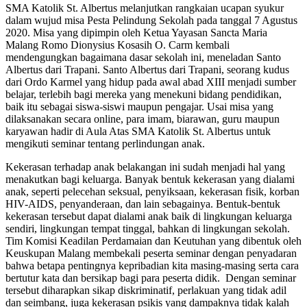
SMA Katolik St. Albertus melanjutkan rangkaian ucapan syukur
dalam wujud misa Pesta Pelindung Sekolah pada tanggal 7 Agustus
2020. Misa yang dipimpin oleh Ketua Yayasan Sancta Maria
Malang Romo Dionysius Kosasih O. Carm kembali
mendengungkan bagaimana dasar sekolah ini, meneladan Santo
Albertus dari Trapani. Santo Albertus dari Trapani, seorang kudus
dari Ordo Karmel yang hidup pada awal abad XIII menjadi sumber
belajar, terlebih bagi mereka yang menekuni bidang pendidikan,
baik itu sebagai siswa-siswi maupun pengajar. Usai misa yang
dilaksanakan secara online, para imam, biarawan, guru maupun
karyawan hadir di Aula Atas SMA Katolik St. Albertus untuk
mengikuti seminar tentang perlindungan anak.
Kekerasan terhadap anak belakangan ini sudah menjadi hal yang
menakutkan bagi keluarga. Banyak bentuk kekerasan yang dialami
anak, seperti pelecehan seksual, penyiksaan, kekerasan fisik, korban
HIV-AIDS, penyanderaan, dan lain sebagainya. Bentuk-bentuk
kekerasan tersebut dapat dialami anak baik di lingkungan keluarga
sendiri, lingkungan tempat tinggal, bahkan di lingkungan sekolah.
Tim Komisi Keadilan Perdamaian dan Keutuhan yang dibentuk oleh
Keuskupan Malang membekali peserta seminar dengan penyadaran
bahwa betapa pentingnya kepribadian kita masing-masing serta cara
bertutur kata dan bersikap bagi para peserta didik. Dengan seminar
tersebut diharapkan sikap diskriminatif, perlakuan yang tidak adil
dan seimbang, juga kekerasan psikis yang dampaknya tidak kalah