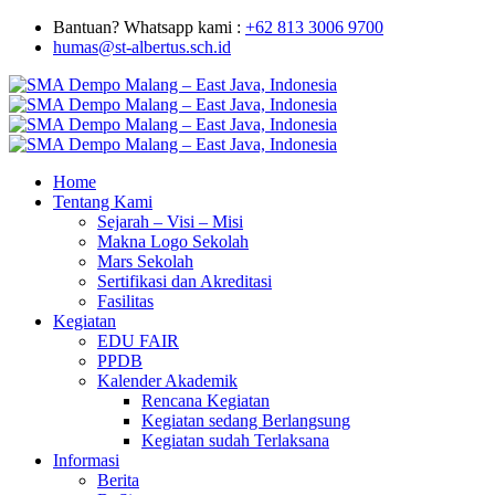
Bantuan? Whatsapp kami :
+62 813 3006 9700
humas@st-albertus.sch.id
Home
Tentang Kami
Sejarah – Visi – Misi
Makna Logo Sekolah
Mars Sekolah
Sertifikasi dan Akreditasi
Fasilitas
Kegiatan
EDU FAIR
PPDB
Kalender Akademik
Rencana Kegiatan
Kegiatan sedang Berlangsung
Kegiatan sudah Terlaksana
Informasi
Berita