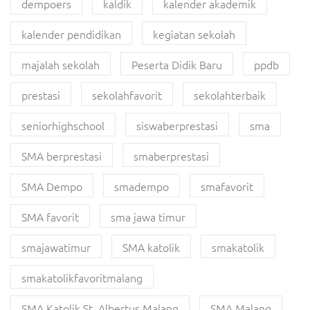
dempoers
kaldik
kalender akademik
kalender pendidikan
kegiatan sekolah
majalah sekolah
Peserta Didik Baru
ppdb
prestasi
sekolahfavorit
sekolahterbaik
seniorhighschool
siswaberprestasi
sma
SMA berprestasi
smaberprestasi
SMA Dempo
smadempo
smafavorit
SMA favorit
sma jawa timur
smajawatimur
SMA katolik
smakatolik
smakatolikfavoritmalang
SMA Katolik St. Albertus Malang
SMA Malang