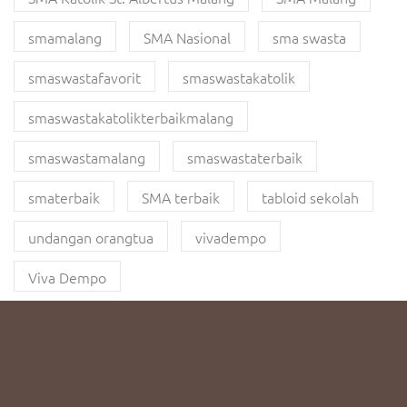
smamalang
SMA Nasional
sma swasta
smaswastafavorit
smaswastakatolik
smaswastakatolikterbaikmalang
smaswastamalang
smaswastaterbaik
smaterbaik
SMA terbaik
tabloid sekolah
undangan orangtua
vivadempo
Viva Dempo