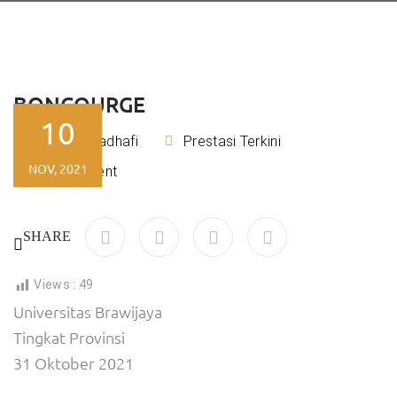
BONCOURGE
10
Rizky Kadhafi
Prestasi Terkini
By
NOV, 2021
No Comment
SHARE
Views :
49
Universitas Brawijaya
Tingkat Provinsi
31 Oktober 2021