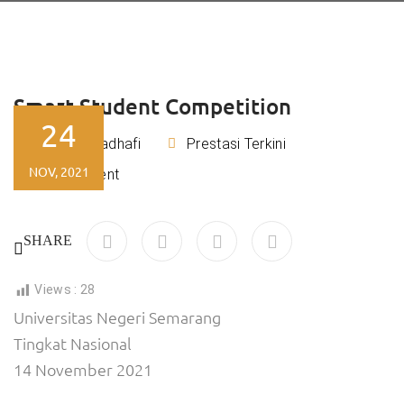
Smart Student Competition
24
Rizky Kadhafi
Prestasi Terkini
By
NOV, 2021
No Comment
SHARE
Views :
28
Universitas Negeri Semarang
Tingkat Nasional
14 November 2021