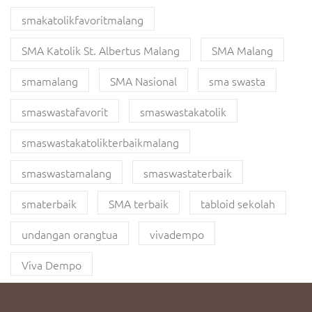
smakatolikfavoritmalang
SMA Katolik St. Albertus Malang
SMA Malang
smamalang
SMA Nasional
sma swasta
smaswastafavorit
smaswastakatolik
smaswastakatolikterbaikmalang
smaswastamalang
smaswastaterbaik
smaterbaik
SMA terbaik
tabloid sekolah
undangan orangtua
vivadempo
Viva Dempo