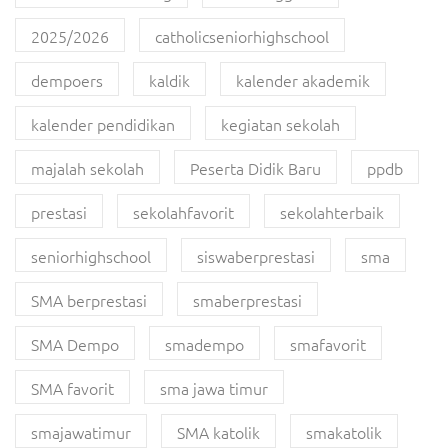
2025/2026
catholicseniorhighschool
dempoers
kaldik
kalender akademik
kalender pendidikan
kegiatan sekolah
majalah sekolah
Peserta Didik Baru
ppdb
prestasi
sekolahfavorit
sekolahterbaik
seniorhighschool
siswaberprestasi
sma
SMA berprestasi
smaberprestasi
SMA Dempo
smadempo
smafavorit
SMA favorit
sma jawa timur
smajawatimur
SMA katolik
smakatolik