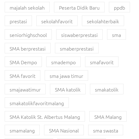
majalah sekolah
Peserta Didik Baru
ppdb
prestasi
sekolahfavorit
sekolahterbaik
seniorhighschool
siswaberprestasi
sma
SMA berprestasi
smaberprestasi
SMA Dempo
smadempo
smafavorit
SMA favorit
sma jawa timur
smajawatimur
SMA katolik
smakatolik
smakatolikfavoritmalang
SMA Katolik St. Albertus Malang
SMA Malang
smamalang
SMA Nasional
sma swasta