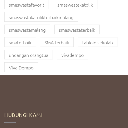
smaswastafavorit
smaswastakatolik
smaswastakatolikterbaikmalang
smaswastamalang
smaswastaterbaik
smaterbaik
SMA terbaik
tabloid sekolah
undangan orangtua
vivadempo
Viva Dempo
HUBUNGI KAMI