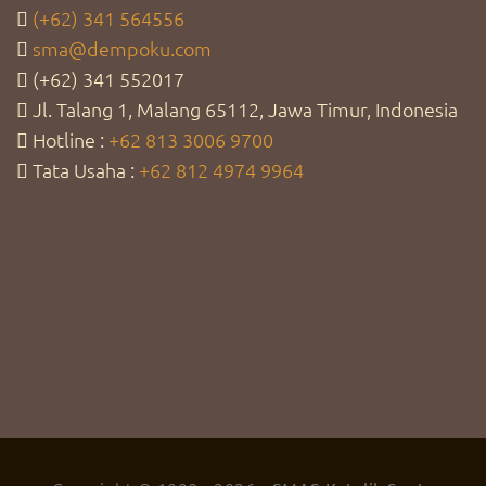
(+62) 341 564556
sma@dempoku.com
(+62) 341 552017
Jl. Talang 1, Malang 65112, Jawa Timur, Indonesia
Hotline :
+62 813 3006 9700
Tata Usaha :
+62 812 4974 9964