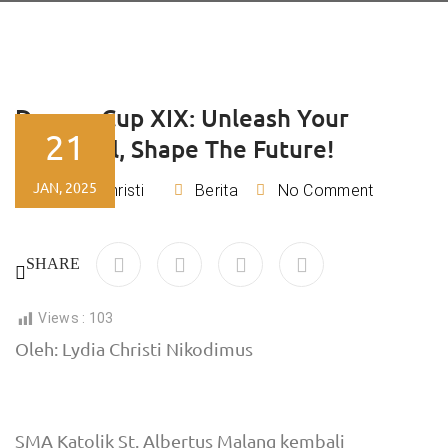
Dempo Cup XIX: Unleash Your
21
Potential, Shape The Future!
JAN, 2025
Lydia Christi
Berita
No Comment
By
SHARE
Views :
103
Oleh: Lydia Christi Nikodimus
SMA Katolik St. Albertus Malang kembali