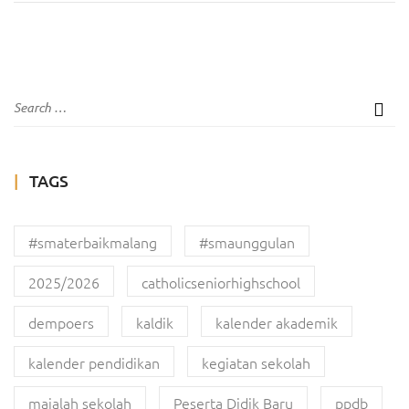
TAGS
#smaterbaikmalang
#smaunggulan
2025/2026
catholicseniorhighschool
dempoers
kaldik
kalender akademik
kalender pendidikan
kegiatan sekolah
majalah sekolah
Peserta Didik Baru
ppdb