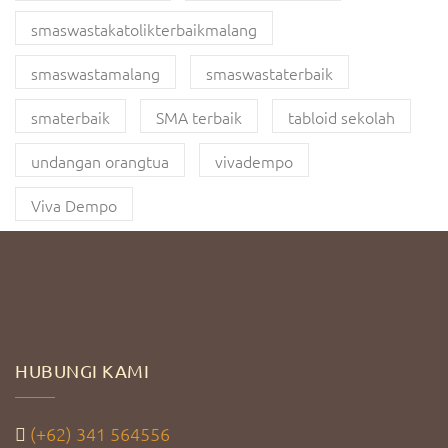
smaswastakatolikterbaikmalang
smaswastamalang
smaswastaterbaik
smaterbaik
SMA terbaik
tabloid sekolah
undangan orangtua
vivadempo
Viva Dempo
HUBUNGI KAMI
(+62) 341 564556