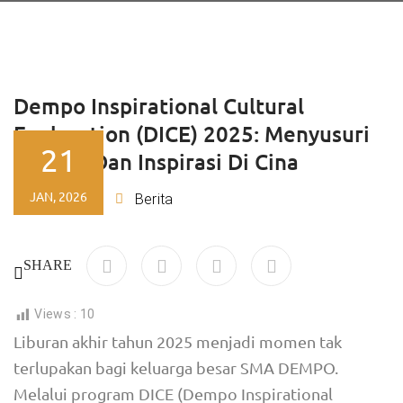
Dempo Inspirational Cultural
Exploration (DICE) 2025: Menyusuri
21
Budaya Dan Inspirasi Di Cina
JAN, 2026
Ajeng
Berita
By
SHARE
Views :
10
Liburan akhir tahun 2025 menjadi momen tak
terlupakan bagi keluarga besar SMA DEMPO.
Melalui program DICE (Dempo Inspirational