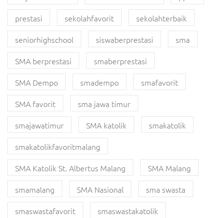
prestasi
sekolahfavorit
sekolahterbaik
seniorhighschool
siswaberprestasi
sma
SMA berprestasi
smaberprestasi
SMA Dempo
smadempo
smafavorit
SMA favorit
sma jawa timur
smajawatimur
SMA katolik
smakatolik
smakatolikfavoritmalang
SMA Katolik St. Albertus Malang
SMA Malang
smamalang
SMA Nasional
sma swasta
smaswastafavorit
smaswastakatolik