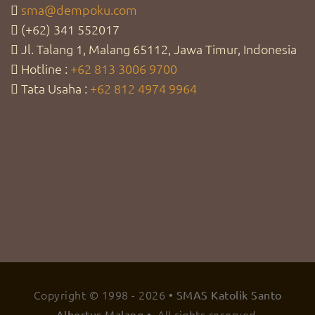
sma@dempoku.com
(+62) 341 552017
Jl. Talang 1, Malang 65112, Jawa Timur, Indonesia
Hotline :
+62 813 3006 9700
Tata Usaha :
+62 812 4974 9964
Copyright © 1998 -
2026
• SMAS Katolik Santo
. All rights reserved.
Albertus Malang •