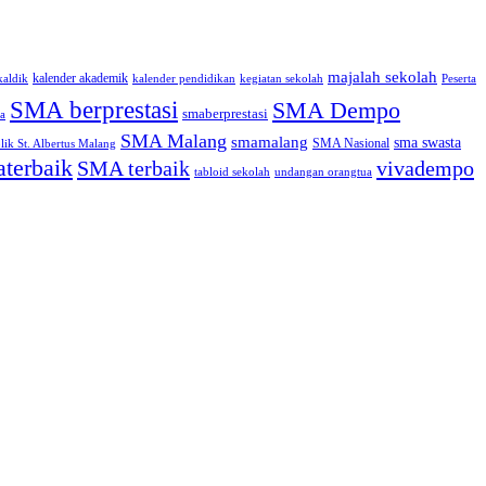
majalah sekolah
kalender akademik
kaldik
kalender pendidikan
kegiatan sekolah
Peserta
SMA berprestasi
SMA Dempo
smaberprestasi
a
SMA Malang
smamalang
sma swasta
SMA Nasional
ik St. Albertus Malang
terbaik
SMA terbaik
vivadempo
tabloid sekolah
undangan orangtua