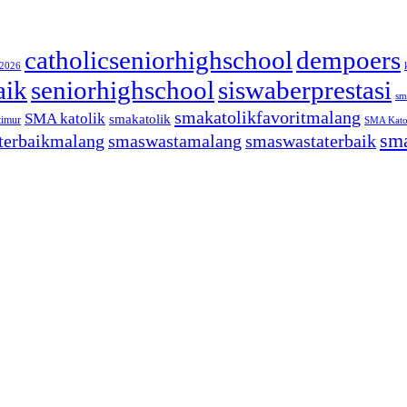
catholicseniorhighschool
dempoers
/2026
aik
seniorhighschool
siswaberprestasi
sm
smakatolikfavoritmalang
SMA katolik
smakatolik
timur
SMA Katol
sma
terbaikmalang
smaswastamalang
smaswastaterbaik