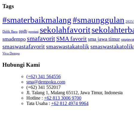
Tags
#smaterbaikmalang
#smaunggulan
2025
sekolahfavorit
sekolahterb
ppdb
Didik Baru
prestasi
smafavorit
SMA favorit
smadempo
sma jawa timur
smajawa
smaswastafavorit
smaswastakatolik
smaswastakatolik
Viva Dempo
Hubungi Kami
(+62) 341 564556
sma@dempoku.com
(+62) 341 552017
Jl. Talang 1, Malang 65112, Jawa Timur, Indonesia
Hotline :
+62 813 3006 9700
Tata Usaha :
+62 812 4974 9964