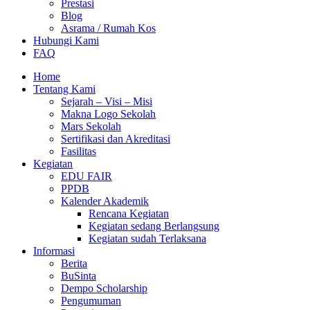
Prestasi
Blog
Asrama / Rumah Kos
Hubungi Kami
FAQ
Home
Tentang Kami
Sejarah – Visi – Misi
Makna Logo Sekolah
Mars Sekolah
Sertifikasi dan Akreditasi
Fasilitas
Kegiatan
EDU FAIR
PPDB
Kalender Akademik
Rencana Kegiatan
Kegiatan sedang Berlangsung
Kegiatan sudah Terlaksana
Informasi
Berita
BuSinta
Dempo Scholarship
Pengumuman