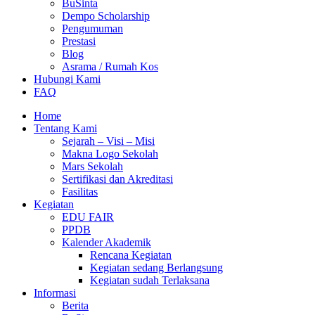
BuSinta
Dempo Scholarship
Pengumuman
Prestasi
Blog
Asrama / Rumah Kos
Hubungi Kami
FAQ
Home
Tentang Kami
Sejarah – Visi – Misi
Makna Logo Sekolah
Mars Sekolah
Sertifikasi dan Akreditasi
Fasilitas
Kegiatan
EDU FAIR
PPDB
Kalender Akademik
Rencana Kegiatan
Kegiatan sedang Berlangsung
Kegiatan sudah Terlaksana
Informasi
Berita