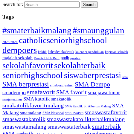
Search for:
Tags
#smaterbaikmalang
#smaunggulan
catholicseniorhighschool
2025/2026
dempoers
kalender akademik
kaldik
kalender pendidikan
kegiatan sekolah
majalah sekolah
ppdb
Peserta Didik Baru
prestasi
sekolahfavorit
sekolahterbaik
seniorhighschool
siswaberprestasi
sma
SMA berprestasi
SMA Dempo
smaberprestasi
smafavorit
SMA favorit
smadempo
sma jawa timur
SMA katolik
smakatolik
smajawatimur
smakatolikfavoritmalang
SMA
SMA Katolik St. Albertus Malang
smaswastafavorit
Malang
smamalang
sma swasta
SMA Nasional
smaswastakatolik
smaswastakatolikterbaikmalang
smaterbaik
smaswastamalang
smaswastaterbaik
SMA terbaik
vivadempo