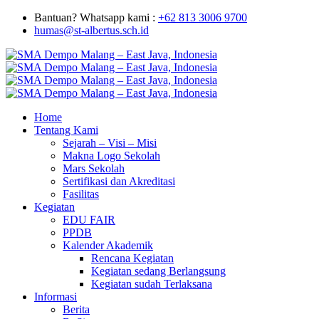
Bantuan? Whatsapp kami :
+62 813 3006 9700
humas@st-albertus.sch.id
Home
Tentang Kami
Sejarah – Visi – Misi
Makna Logo Sekolah
Mars Sekolah
Sertifikasi dan Akreditasi
Fasilitas
Kegiatan
EDU FAIR
PPDB
Kalender Akademik
Rencana Kegiatan
Kegiatan sedang Berlangsung
Kegiatan sudah Terlaksana
Informasi
Berita