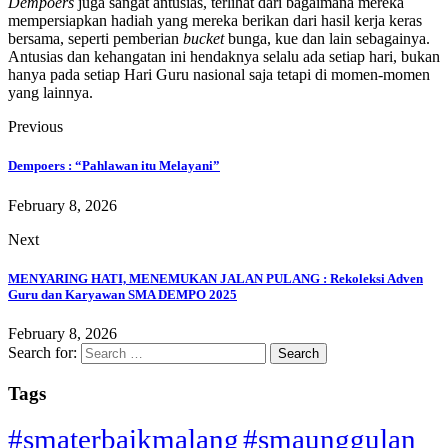
Dempoers
juga sangat antusias, terlihat dari bagaimana mereka
mempersiapkan hadiah yang mereka berikan dari hasil kerja keras
bersama, seperti pemberian
bucket
bunga, kue dan lain sebagainya.
Antusias dan kehangatan ini hendaknya selalu ada setiap hari, bukan
hanya pada setiap Hari Guru nasional saja tetapi di momen-momen
yang lainnya.
Previous
Dempoers : “Pahlawan itu Melayani”
February 8, 2026
Next
MENYARING HATI, MENEMUKAN JALAN PULANG : Rekoleksi Adven
Guru dan Karyawan SMA DEMPO 2025
February 8, 2026
Search for:
Tags
#smaterbaikmalang
#smaunggulan