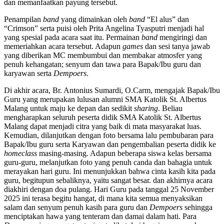
dan memanfaatkan payung tersebut.
Penampilan
band
yang dimainkan oleh
band
“El alus” dan
“Crimson” serta puisi oleh Prita Angelina Tyasputri menjadi hal
yang spesial pada acara saat itu. Permainan
band
mengiringi dan
memeriahkan acara tersebut. Adapun
games
dan sesi tanya jawab
yang diberikan MC membumbui dan membakar atmosfer yang
penuh kehangatan; senyum dan tawa para Bapak/Ibu guru dan
karyawan serta
Dempoers
.
Di akhir acara, Br. Antonius Sumardi, O.Carm, mengajak Bapak/Ibu
Guru yang merupakan lulusan alumni SMA Katolik St. Albertus
Malang untuk maju ke depan dan sedikit
sharing
. Beliau
mengharapkan seluruh peserta didik SMA Katolik St. Albertus
Malang dapat menjadi citra yang baik di mata masyarakat luas.
Kemudian, dilanjutkan dengan foto bersama lalu pembubaran para
Bapak/Ibu guru serta Karyawan dan pengembalian peserta didik ke
homeclass
masing-masing. Adapun beberapa siswa kelas bersama
guru-guru, melanjutkan foto yang penuh canda dan bahagia untuk
merayakan hari guru. Ini menunjukkan bahwa cinta kasih kita pada
guru, begitupun sebaliknya, yaitu sangat besar. dan akhirnya acara
diakhiri dengan doa pulang. Hari Guru pada tanggal 25 November
2025 ini terasa begitu hangat, di mana kita semua menyaksikan
salam dan senyum penuh kasih para guru dan
Dempoers
sehingga
menciptakan hawa yang tenteram dan damai dalam hati. Para