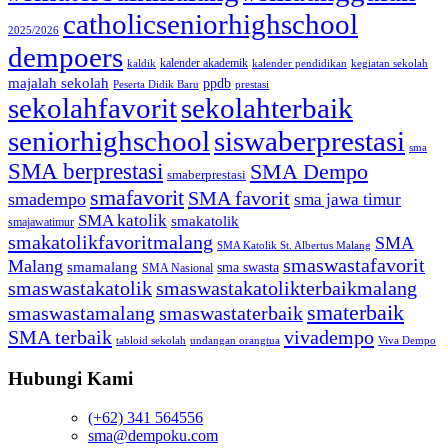
catholicseniorhighschool
2025/2026
dempoers
kalender akademik
kaldik
kalender pendidikan
kegiatan sekolah
majalah sekolah
ppdb
Peserta Didik Baru
prestasi
sekolahfavorit
sekolahterbaik
seniorhighschool
siswaberprestasi
sma
SMA berprestasi
SMA Dempo
smaberprestasi
smafavorit
SMA favorit
smadempo
sma jawa timur
SMA katolik
smakatolik
smajawatimur
smakatolikfavoritmalang
SMA
SMA Katolik St. Albertus Malang
smaswastafavorit
Malang
smamalang
sma swasta
SMA Nasional
smaswastakatolik
smaswastakatolikterbaikmalang
smaterbaik
smaswastamalang
smaswastaterbaik
SMA terbaik
vivadempo
tabloid sekolah
undangan orangtua
Viva Dempo
Hubungi Kami
(+62) 341 564556
sma@dempoku.com