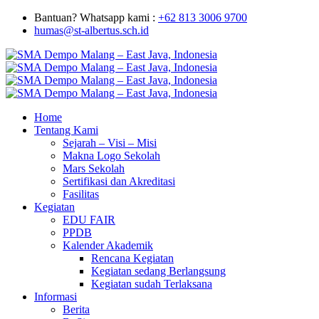
Bantuan? Whatsapp kami :
+62 813 3006 9700
humas@st-albertus.sch.id
Home
Tentang Kami
Sejarah – Visi – Misi
Makna Logo Sekolah
Mars Sekolah
Sertifikasi dan Akreditasi
Fasilitas
Kegiatan
EDU FAIR
PPDB
Kalender Akademik
Rencana Kegiatan
Kegiatan sedang Berlangsung
Kegiatan sudah Terlaksana
Informasi
Berita