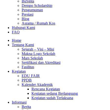
BuSinta
Dempo Scholarship
Pengumuman
Prestasi
Blog
Asrama / Rumah Kos
Hubungi Kami
FAQ
Home
Tentang Kami
Sejarah – Visi – Misi
Makna Logo Sekolah
Mars Sekolah
Sertifikasi dan Akreditasi
Fasilitas
Kegiatan
EDU FAIR
PPDB
Kalender Akademik
Rencana Kegiatan
Kegiatan sedang Berlangsung
Kegiatan sudah Terlaksana
Informasi
Berita