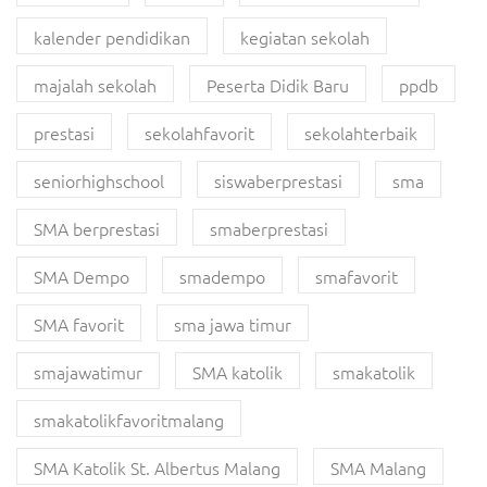
kalender pendidikan
kegiatan sekolah
majalah sekolah
Peserta Didik Baru
ppdb
prestasi
sekolahfavorit
sekolahterbaik
seniorhighschool
siswaberprestasi
sma
SMA berprestasi
smaberprestasi
SMA Dempo
smadempo
smafavorit
SMA favorit
sma jawa timur
smajawatimur
SMA katolik
smakatolik
smakatolikfavoritmalang
SMA Katolik St. Albertus Malang
SMA Malang