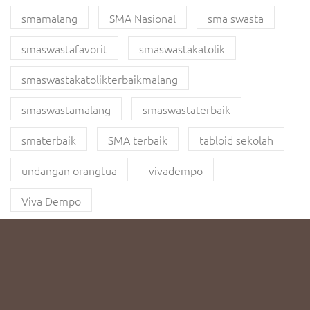
smamalang
SMA Nasional
sma swasta
smaswastafavorit
smaswastakatolik
smaswastakatolikterbaikmalang
smaswastamalang
smaswastaterbaik
smaterbaik
SMA terbaik
tabloid sekolah
undangan orangtua
vivadempo
Viva Dempo