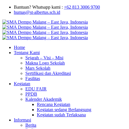
Bantuan? Whatsapp kami :
+62 813 3006 9700
humas@st-albertus.sch.id
Home
Tentang Kami
Sejarah – Visi – Misi
Makna Logo Sekolah
Mars Sekolah
Sertifikasi dan Akreditasi
Fasilitas
Kegiatan
EDU FAIR
PPDB
Kalender Akademik
Rencana Kegiatan
Kegiatan sedang Berlangsung
Kegiatan sudah Terlaksana
Informasi
Berita