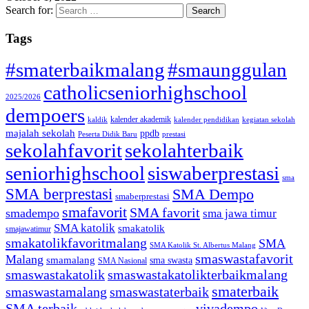
Search for:
Tags
#smaterbaikmalang
#smaunggulan
catholicseniorhighschool
2025/2026
dempoers
kalender akademik
kaldik
kalender pendidikan
kegiatan sekolah
majalah sekolah
ppdb
Peserta Didik Baru
prestasi
sekolahfavorit
sekolahterbaik
seniorhighschool
siswaberprestasi
sma
SMA berprestasi
SMA Dempo
smaberprestasi
smafavorit
SMA favorit
smadempo
sma jawa timur
SMA katolik
smakatolik
smajawatimur
smakatolikfavoritmalang
SMA
SMA Katolik St. Albertus Malang
smaswastafavorit
Malang
smamalang
sma swasta
SMA Nasional
smaswastakatolik
smaswastakatolikterbaikmalang
smaterbaik
smaswastamalang
smaswastaterbaik
SMA terbaik
vivadempo