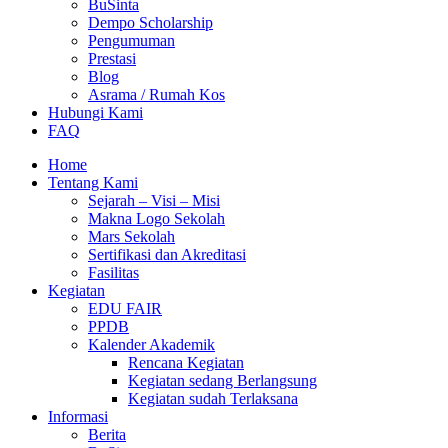
BuSinta
Dempo Scholarship
Pengumuman
Prestasi
Blog
Asrama / Rumah Kos
Hubungi Kami
FAQ
Home
Tentang Kami
Sejarah – Visi – Misi
Makna Logo Sekolah
Mars Sekolah
Sertifikasi dan Akreditasi
Fasilitas
Kegiatan
EDU FAIR
PPDB
Kalender Akademik
Rencana Kegiatan
Kegiatan sedang Berlangsung
Kegiatan sudah Terlaksana
Informasi
Berita