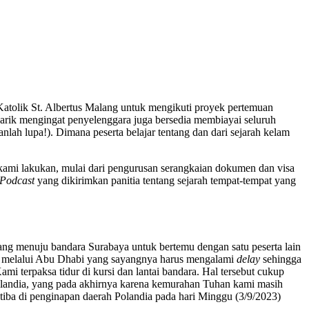
tolik St. Albertus Malang untuk mengikuti proyek pertemuan
narik mengingat penyelenggara juga bersedia membiayai seluruh
anlah lupa!). Dimana peserta belajar tentang dan dari sejarah kelam
kami lakukan, mulai dari pengurusan serangkaian dokumen dan visa
Podcast
yang dikirimkan panitia tentang sejarah tempat-tempat yang
lang menuju bandara Surabaya untuk bertemu dengan satu peserta lain
ia melalui Abu Dhabi yang sayangnya harus mengalami
delay
sehingga
mi terpaksa tidur di kursi dan lantai bandara. Hal tersebut cukup
olandia, yang pada akhirnya karena kemurahan Tuhan kami masih
 tiba di penginapan daerah Polandia pada hari Minggu (3/9/2023)