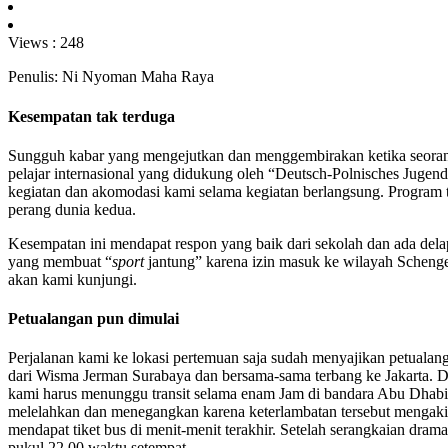
Views :
248
Penulis: Ni Nyoman Maha Raya
Kesempatan tak terduga
Sungguh kabar yang mengejutkan dan menggembirakan ketika seorang
pelajar internasional yang didukung oleh “Deutsch-Polnisches Jugen
kegiatan dan akomodasi kami selama kegiatan berlangsung. Program 
perang dunia kedua.
Kesempatan ini mendapat respon yang baik dari sekolah dan ada del
yang membuat “
sport
jantung” karena izin masuk ke wilayah Schen
akan kami kunjungi.
Petualangan pun dimulai
Perjalanan kami ke lokasi pertemuan saja sudah menyajikan petualang
dari Wisma Jerman Surabaya dan bersama-sama terbang ke Jakarta. D
kami harus menunggu transit selama enam Jam di bandara Abu Dhab
melelahkan dan menegangkan karena keterlambatan tersebut mengakib
mendapat tiket bus di menit-menit terakhir. Setelah serangkaian dra
pukul 22.00 waktu setempat.