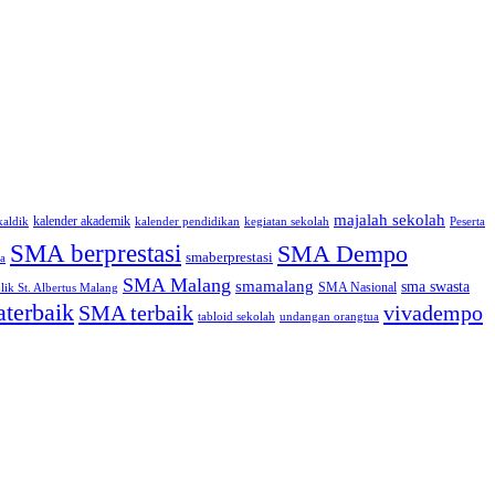
majalah sekolah
kalender akademik
kaldik
kalender pendidikan
kegiatan sekolah
Peserta
SMA berprestasi
SMA Dempo
smaberprestasi
a
SMA Malang
smamalang
sma swasta
SMA Nasional
ik St. Albertus Malang
terbaik
SMA terbaik
vivadempo
tabloid sekolah
undangan orangtua