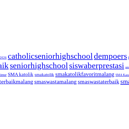
catholicseniorhighschool
dempoers
/2026
aik
seniorhighschool
siswaberprestasi
sm
smakatolikfavoritmalang
SMA katolik
smakatolik
timur
SMA Katol
sma
terbaikmalang
smaswastamalang
smaswastaterbaik