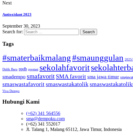
Next
Antioxidant 2023
September 30, 2023
Search for:
Tags
#smaterbaikmalang
#smaunggulan
2025
sekolahfavorit
sekolahterb
ppdb
Didik Baru
prestasi
smafavorit
SMA favorit
smadempo
sma jawa timur
smajawa
smaswastafavorit
smaswastakatolik
smaswastakatolik
Viva Dempo
Hubungi Kami
(+62) 341 564556
sma@dempoku.com
(+62) 341 552017
Jl. Talang 1, Malang 65112, Jawa Timur, Indonesia