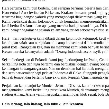
Hari pertama kami pun bertemu dan sarapan bersama peserta lain dari
Konsentrasi Auschwitz dan Birkenau, Krakow bersama pendamping yang
terutama bagi bangsa yahudi yang menghadapi diskriminasi yang keji.
Kami berdiskusi dalam kelompok untuk kemudian mempresentasikan b
kecil berhasil selamat dan apa yang mereka hadapi sesudahnya. Di 
kami belajar bagaimana sejarah kelam yang terjadi sebenarnya bisa saja
Hari – hari berikutnya kami dibagi dalam kelompok-kelompok kecil ya
kehidupan salah satu narapidana di camp konsentrasi dan kemudian 
pusat kota. Rangkaian kegiatan ini membuat kami lebih banyak berint
Kesan mereka kebanyakan adalah “Orang Indonesia asyik-asyik ya!”
Selain berkegiatan di Polandia kami juga berkunjung ke Praha, Ceko
berkeliling kota dan juga bertemu dan berdiskusi dengan eyang Soege
kehilangan kewarganegaraan. Namun demikian hal itu tidak menguran
dan seminar-seminar bagi pelajar Indonesia di Ceko. Sungguh peng
banyak tempat dan bertemu banyak orang. Pepatah Cina mengatakan “
Perjalanan kami lanjut ke Munich, Jerman. Di sana, kami berkesempa
mengantarkan kami berkeliling pusat kota Munich, di antaranya men
stadion Allianz Arena yang merupakan sarang dari klub sepak bola 
Lain ladang, lain ilalang, lain lubuk, lain ikannya