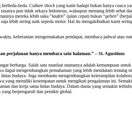
ng berbeda-beda.
Culture shock
yang kami hadapi bukan hanya cuaca yan
ang rasanya pun tidak sekaya Indonesia, walaupun memang lebih sehat d
rmannya mereka lebih suka “
laufen
” (jalan cepat) bukan “
gehen
” (berja
 saja lebih sering naik sepeda motor. Hal itu mengakibatkan kami serin
an waktu, keberanian mengemukakan pendapat, membaca jadwal atau rute
an perjalanan hanya membaca satu halaman.” – St. Agustinus
angat berharga. Salah satu manfaat utamanya adalah kemampuan untuk b
swa dapat mengembangkan pemahaman yang lebih mendalam tentang nilai-
a lintas budaya. Juga membantu mengembangkan keterampilan kolabora
wa yang memiliki kesempatan untuk mengikuti pengalaman ini. Semakin
man dan kerja sama lintas budaya. Dalam dunia yang semakin terhubung
 yang berpengaruh dan pemikir global.