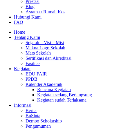
Prestasi
Blog
Asrama / Rumah Kos
Hubungi Kami
FAQ
Home
Tentang Kami
Sejarah – Visi – Misi
Makna Logo Sekolah
Mars Sekolah
Sertifikasi dan Akreditasi
Fasilitas
Kegiatan
EDU FAIR
PPDB
Kalender Akademik
Rencana Kegiatan
Kegiatan sedang Berlangsung
Kegiatan sudah Terlaksana
Informasi
Berita
BuSinta
Dempo Scholarship
Pengumuman