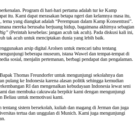
berkenalan. Program di hari-hari pertama adalah tur ke Kamp
pat itu. Kami dapat merasakan betapa ngeri dan kelamnya masa itu,
ma, tema yang diangkat adalah “Perempuan dalam Kamp Konsentrasi”.
imana mereka berusaha berjuang hidup, bagaimana akhirnya sebagian
ltig”
(Perintah kesebelas: jangan acuh tak acuh). Pada diskusi kali ini,
 acuh tak acuh untuk menciptakan dunia yang lebih baik.
enggunakan arsip digital Arolsen untuk mencari tahu tentang
 mengunjungi beberapa museum, istana Wawel dan tempat-tempat di
media sosial, menjalin pertemanan, berbagi pendapat dan pengalaman.
itu Bapak Thomas Freundorfer untuk mengunjungi sekolahnya dan
an pulang ke Indonesia karena alasan politik sehingga kemudian
 perkembangan RI dan mengenalkan kebudayaan Indonesia lewat seni
 kami dan membuka cakrawala berpikir kami dengan mengunjungi
an Beliau untuk memotivasi kami.
n tentang sistem bersekolah, kuliah dan magang di Jerman dan juga
iversitas tertua dan unggulan di Munich. Kami juga mengunjungi
an.