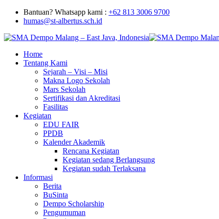
Bantuan? Whatsapp kami :
+62 813 3006 9700
humas@st-albertus.sch.id
Home
Tentang Kami
Sejarah – Visi – Misi
Makna Logo Sekolah
Mars Sekolah
Sertifikasi dan Akreditasi
Fasilitas
Kegiatan
EDU FAIR
PPDB
Kalender Akademik
Rencana Kegiatan
Kegiatan sedang Berlangsung
Kegiatan sudah Terlaksana
Informasi
Berita
BuSinta
Dempo Scholarship
Pengumuman