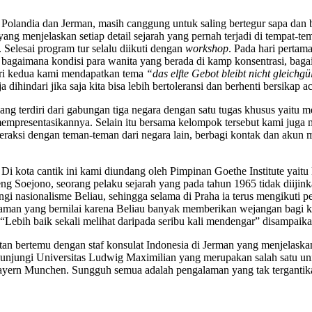
 Polandia dan Jerman, masih canggung untuk saling bertegur sapa dan 
 menjelaskan setiap detail sejarah yang pernah terjadi di tempat-tem
 Selesai program tur selalu diikuti dengan
workshop
. Pada hari perta
agaimana kondisi para wanita yang berada di kamp konsentrasi, baga
hari kedua kami mendapatkan tema
“das elfte Gebot bleibt nicht gleichgü
 dihindari jika saja kita bisa lebih bertoleransi dan berhenti bersikap
ng terdiri dari gabungan tiga negara dengan satu tugas khusus yaitu m
mempresentasikannya. Selain itu bersama kelompok tersebut kami juga
eraksi dengan teman-teman dari negara lain, berbagi kontak dan akun 
. Di kota cantik ini kami diundang oleh Pimpinan Goethe Institute ya
ng Soejono, seorang pelaku sejarah yang pada tahun 1965 tidak diijink
gi nasionalisme Beliau, sehingga selama di Praha ia terus mengikuti
alaman yang bernilai karena Beliau banyak memberikan wejangan bagi
Lebih baik sekali melihat daripada seribu kali mendengar” disampaik
tan bertemu dengan staf konsulat Indonesia di Jerman yang menjelaska
gunjungi Universitas Ludwig Maximilian yang merupakan salah satu un
Bayern Munchen. Sungguh semua adalah pengalaman yang tak tergantik