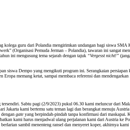
 kolega guru dari Polandia mengirimkan undangan bagi siswa SMA Ka
dwerk” (Organisasi Pemuda Jerman – Polandia), tawaran ini sangat me
tahun ini mengusung tema sejarah dengan tajuk
“Vergesst nicht!”
(jang
apan siswa Dempo yang mengikuti program ini. Serangkaian persiapan 
gen Eropa memang ketat, sampai membaca referensi dan mendengarkan
 tersendiri. Sabtu pagi (2/9/2023) pukul 06.30 kami meluncur dari Ma
ari Jakarta kami bertemu satu teman lagi dan berangkat menuju Austr
i dengan
gate
yang berpindah-pindah tanpa konfirmasi dari maskapai. Ka
atkan kami harus menjadwal ulang perjalanan kami dari Austria ke P
ma berlarian sambil menenteng ransel dan menyeret koper, akhirnya kami