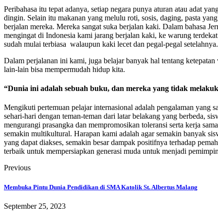
Peribahasa itu tepat adanya, setiap negara punya aturan atau adat ya
dingin. Selain itu makanan yang melulu roti, sosis, daging, pasta y
berjalan mereka. Mereka sangat suka berjalan kaki. Dalam bahasa Je
mengingat di Indonesia kami jarang berjalan kaki, ke warung terdekat
sudah mulai terbiasa walaupun kaki lecet dan pegal-pegal setelahnya.
Dalam perjalanan ini kami, juga belajar banyak hal tentang ketepat
lain-lain bisa mempermudah hidup kita.
“Dunia ini adalah sebuah buku, dan mereka yang tidak melakuk
Mengikuti pertemuan pelajar internasional adalah pengalaman yang s
sehari-hari dengan teman-teman dari latar belakang yang berbeda, si
mengurangi prasangka dan mempromosikan toleransi serta kerja sam
semakin multikultural. Harapan kami adalah agar semakin banyak sis
yang dapat diakses, semakin besar dampak positifnya terhadap pemaha
terbaik untuk mempersiapkan generasi muda untuk menjadi pemimpin
Previous
Membuka Pintu Dunia Pendidikan di SMA Katolik St. Albertus Malang
September 25, 2023