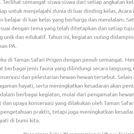
 Terlihat semangat siswa-siswa dari setiap angkatan kel
p untuk menjelajahi dunia di luar dinding kelas. Acara i
belajar di luar kelas yang berharga dan mendalam. Se
esuai dengan tema yang telah ditetapkan dan setiap tuj
unik dan edukatif. Tahun ini, kegiatan
outing
didamping
kan PA.
eka di Taman Safari Prigen dengan penuh semangat. Me
 berbagai jenis fauna yang dilindungi secara langsung, 
nservasi dan pelestarian hewan-hewan tersebut. Selain i
aman hayati, serta meningkatkan kesadaran akan pent
t dalam berbagai kegiatan, mulai dari pengamatan hewan
 dan upaya konservasi yang dilakukan oleh Taman Safari
pengetahuan praktis, tetapi juga meningkatkan kesadar
ti di bumi kita.
Para siswa kelas XI mengunjungi Ubaya Traini