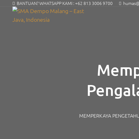
BANTUAN? WHATSAPP KAMI :
+62 813 3006 9700
humas@s
Memp
Pengal
Enviro
MEMPERKAYA PENGETAHU