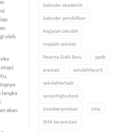
as
kalender akademik
ni
kalender pendidikan
tiap
uan
kegiatan sekolah
i oleh
majalah sekolah
Peserta Didik Baru
ppdb
reka
tetapi
prestasi
sekolahfavorit
tu,
sekolahterbaik
ingnya
 langka
seniorhighschool
.
siswaberprestasi
sma
an akan
SMA berprestasi
ng