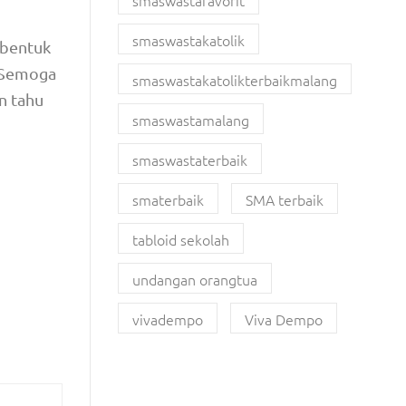
smaswastafavorit
smaswastakatolik
mbentuk
. Semoga
smaswastakatolikterbaikmalang
n tahu
smaswastamalang
smaswastaterbaik
smaterbaik
SMA terbaik
tabloid sekolah
undangan orangtua
vivadempo
Viva Dempo