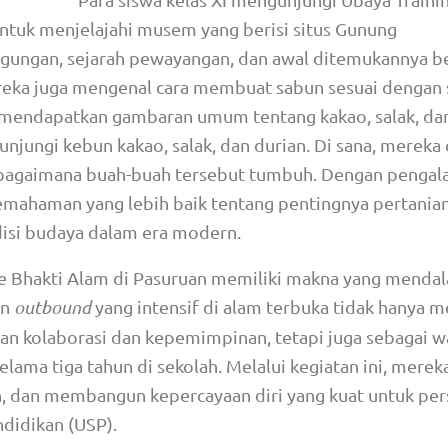
tuk menjelajahi musem yang berisi situs Gunung
ggungan, sejarah pewayangan, dan awal ditemukannya b
eka juga mengenal cara membuat sabun sesuai dengan 
mendapatkan gambaran umum tentang kakao, salak, dan
ungi kebun kakao, salak, dan durian. Di sana, mereka 
g bagaimana buah-buah tersebut tumbuh.
Dengan pengala
ahaman yang lebih baik tentang pentingnya pertania
isi budaya dalam era modern.
a ke Bhakti Alam di Pasuruan memiliki makna yang menda
an
outbound
yang intensif di alam terbuka tidak hanya m
n kolaborasi dan kepemimpinan, tetapi juga sebagai w
ama tiga tahun di sekolah. Melalui kegiatan ini, mereka
n, dan membangun kepercayaan diri yang kuat untuk per
didikan (USP).