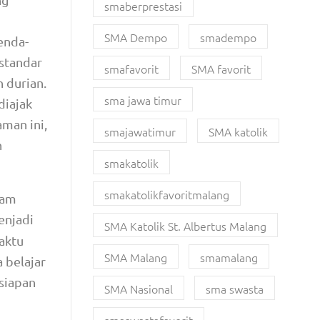
smaberprestasi
SMA Dempo
smadempo
enda-
standar
smafavorit
SMA favorit
 durian.
sma jawa timur
diajak
man ini,
smajawatimur
SMA katolik
n
smakatolik
smakatolikfavoritmalang
lam
enjadi
SMA Katolik St. Albertus Malang
aktu
SMA Malang
smamalang
 belajar
siapan
SMA Nasional
sma swasta