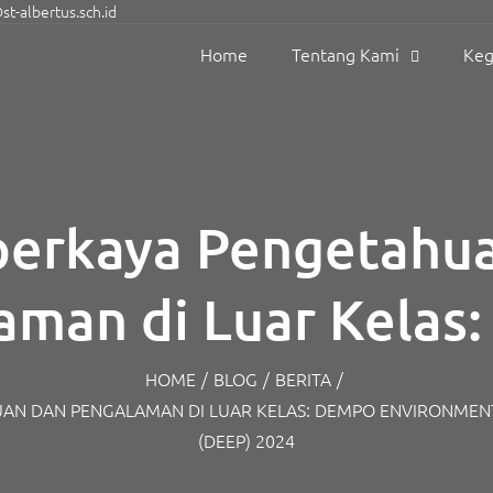
t-albertus.sch.id
Home
Tentang Kami
Keg
erkaya Pengetahua
aman di Luar Kelas
nmental Education 
HOME
/
BLOG
/
BERITA
/
AN DAN PENGALAMAN DI LUAR KELAS: DEMPO ENVIRONMEN
(DEEP) 2024
(DEEP) 2024